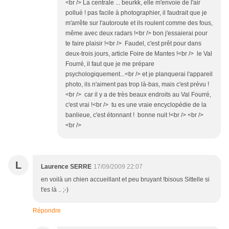
<br /> La centrale ... beurkk, elle m'envoie de l'air
pollué ! pas facile à photographier, il faudrait que je
m'arrête sur l'autoroute et ils roulent comme des fous,
même avec deux radars !<br /> bon j'essaierai pour
te faire plaisir !<br /> Faudel, c'est prêt pour dans
deux-trois jours, article Foire de Mantes !<br /> le Val
Fourré, il faut que je me prépare
psychologiquement...<br /> et je planquerai l'appareil
photo, ils n'aiment pas trop là-bas, mais c'est prévu !
<br /> car il y a de très beaux endroits au Val Fourré,
c'est vrai !<br /> tu es une vraie encyclopédie de la
banlieue, c'est étonnant ! bonne nuit !<br /> <br />
<br />
L
Laurence SERRE
17/09/2009 22:07
en voilà un chien accueillant et peu bruyant !bisous Sittelle si
t'es là .. ;-)
Répondre