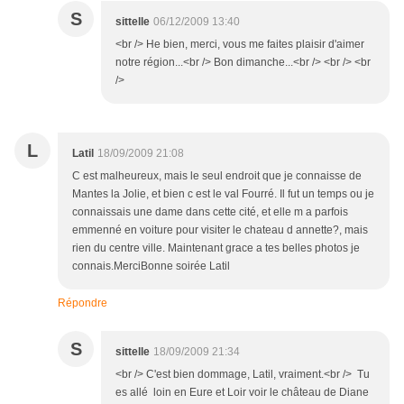
S
sittelle
06/12/2009 13:40
<br /> He bien, merci, vous me faites plaisir d'aimer
notre région...<br /> Bon dimanche...<br /> <br /> <br
/>
L
Latil
18/09/2009 21:08
C est malheureux, mais le seul endroit que je connaisse de
Mantes la Jolie, et bien c est le val Fourré. Il fut un temps ou je
connaissais une dame dans cette cité, et elle m a parfois
emmenné en voiture pour visiter le chateau d annette?, mais
rien du centre ville. Maintenant grace a tes belles photos je
connais.MerciBonne soirée Latil
Répondre
S
sittelle
18/09/2009 21:34
<br /> C'est bien dommage, Latil, vraiment.<br /> Tu
es allé loin en Eure et Loir voir le château de Diane