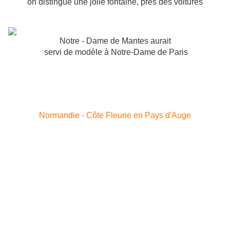
on distingue une jolie fontaine, près des voitures
Notre - Dame de Mantes aurait
servi de modèle à Notre-Dame de Paris
A cet endroit, je dois vous parler, reparler de
GUILLAUME LE CONQUERANT !
Normandie - Côte Fleurie en Pays d'Auge
Cet incorrigible guerrier ne s'estime pas assez pourvu,
puisqu'il n'est que " bastard ", fils illégitime de Robert le
Diable...
Bien avant sa conquête de l'Angleterre en 1066,
il vient une première fois à la tête des Normands
titiller les Mantois en 1055 :
" Réveillez-vous et vous levez,
Français qui trop dormez,
Allez bientôt voir vos amis