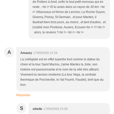
de Poitiers à Anet, enfin le tout petit morceau qui en
reste...<br /> Et tu avais dans un rayon de 30 km :<br
/> Villarceaux et Ninon de Lenclos; La Roche Guyon,
Giverny, Poissy, St Germain...et pour Mantes, il
faudrait bien trois jours, au moins...et tant d'autres , et
j'oublié mon Pontoise, Auvers, Ecouen<br /> !! !<br />
alors, tu reviens ?<br /> <br /> <br />
A
Amaury
17/09/2009 22:56
La collégiale est en effet superbe tout comme la statue du
chien et la tour Saint Maclou, j'aime Mantes la Jolie, son
histoire est passionnante et le nom de la ville très attirant.
Vivement la version moderne (La tour Vega, la centrale
thermique de Porcheville, le Val Fourré, Faudel), bref que du
bon.
Répondre
S
sittelle
17/09/2009 23:08