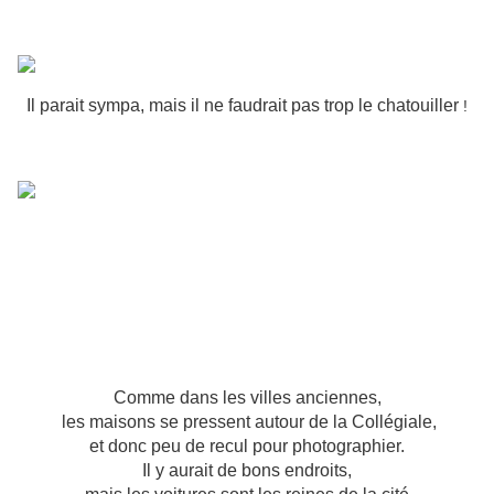
Il parait sympa, mais il ne faudrait pas trop le chatouiller
!
La superbe Rose, la Rosace vient d'être déposée
et entièrement rénovée par un
grand Maitre Verrier de Chârtres, très ému
de retrouver dans le verre la mémoire de ses
illustres confrères médiévaux
Comme dans les villes anciennes,
les maisons se pressent autour de la Collégiale,
et donc peu de recul pour photographier.
Il y aurait de bons endroits,