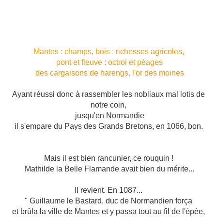
Que les Normands ont à mort mis,
Entre Ecouis et Mortemer,
Là vous convient les inhumer "
Mantes : champs, bois : richesses agricoles,
pont et fleuve : octroi et péages
des cargaisons de harengs, l'or des moines
Ayant réussi donc à rassembler les nobliaux mal lotis de
notre coin,
jusqu'en Normandie
il s'empare du Pays des Grands Bretons, en 1066, bon.
Mais il est bien rancunier, ce rouquin !
Mathilde la Belle Flamande avait bien du mérite...
Il revient. En 1087...
" Guillaume le Bastard, duc de Normandien força
et brûla la ville de Mantes et y passa tout au fil de l'épée,