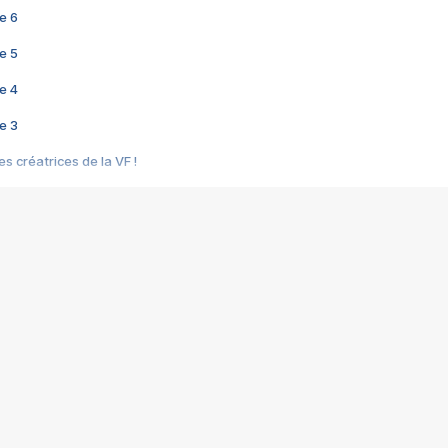
e 6
e 5
e 4
e 3
s créatrices de la VF !
e 2
e 1
e Mektoub My Love arrive enfin ! Rencontre avec Shaïn Boumedine et Sal
i : après Toni en famille
elle réalise le bouleversant Dites lui que je l'aime
ais ! Rencontre autour de Vie privée de Rebecca Zlotowski
 de Marguerite, Grave... Rencontre avec Ella Rumpf