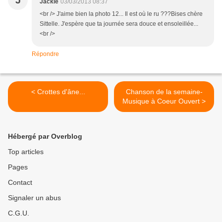
J
Jackie
03/03/2013 08:37
<br /> J'aime bien la photo 12... Il est où le ru ???Bises chère
Sittelle. J'espère que ta journée sera douce et ensoleillée...
<br />
Répondre
< Crottes d'âne...
Chanson de la semaine-
Musique à Coeur Ouvert >
Hébergé par Overblog
Top articles
Pages
Contact
Signaler un abus
C.G.U.