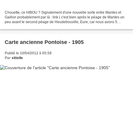
Chouette, ce HIBOU ? Signalement d'une nouvelle sorte entre Mantes et
Gaillon probablement par là : link ( c'est bien après le péage de Mantes un
peu avant le second péage de Heudebouville, Eure; car nous avons 5
péages sur l' A 13, avec le plaisir de...
Carte ancienne Pontoise - 1905
Publié le 10/04/2012 à 05:58
Par
sittelle