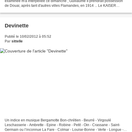
examinée m'a interpellée ce dimanche ; Guillaume II prendrait possession
de Douai, après tant d'autres villes Flamandes, en 1914 ... Le KAISER
débarque à DOUAI ... Qui se souvient...
Devinette
Publié le 10/02/2012 à 05:52
Par
sittelle
Un indice en musique Bergamotte Bon-chrétien - Beurré - Virgoulé
Leschasserie - Ambrette - Epine - Robine - Petit - Oin - Crassane - Saint-
Germain ou l’inconnue La Fare - Colmar - Louise-Bonne - Verte - Longue -