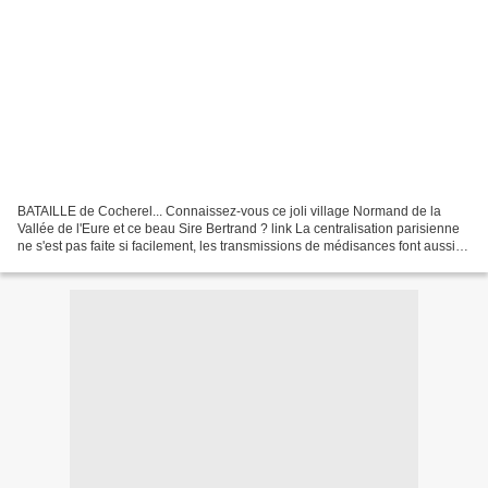
BATAILLE de Cocherel... Connaissez-vous ce joli village Normand de la
Vallée de l'Eure et ce beau Sire Bertrand ? link La centralisation parisienne
ne s'est pas faite si facilement, les transmissions de médisances font aussi
partie de l'Histoire Le Roi...