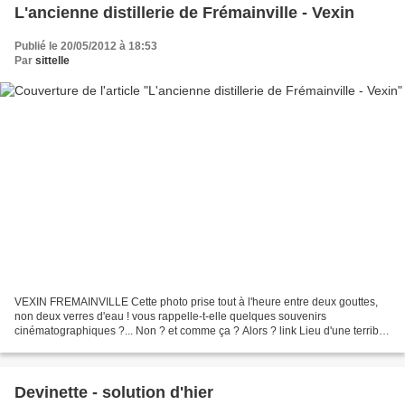
L'ancienne distillerie de Frémainville - Vexin
Publié le 20/05/2012 à 18:53
Par
sittelle
VEXIN FREMAINVILLE Cette photo prise tout à l'heure entre deux gouttes,
non deux verres d'eau ! vous rappelle-t-elle quelques souvenirs
cinématographiques ?... Non ? et comme ça ? Alors ? link Lieu d'une terrible
bataille à la Libération - batterie allemande-...
Devinette - solution d'hier