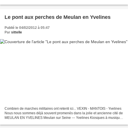
Marquise - Saint-Augustin - Messire Jean...
Le pont aux perches de Meulan en Yvelines
Publié le 04/02/2012 à 05:47
Par
sittelle
Combien de marches militaires ont retenti ici... VEXIN - MANTOIS - Yvelines
Nous nous sommes déjà souvent promenés dans la jolie et ancienne cité de
MEULAN EN YVELINES Meulan sur Seine --- Yvelines Kiosques à musique
--- Meulan - St Germain en Laye -...