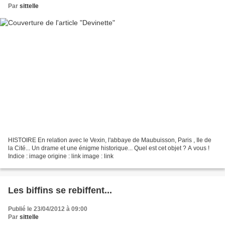
Par
sittelle
HISTOIRE En relation avec le Vexin, l'abbaye de Maubuisson, Paris , Ile de
la Cité... Un drame et une énigme historique... Quel est cet objet ? A vous !
Indice : image origine : link image : link
Les biffins se rebiffent...
Publié le 23/04/2012 à 09:00
Par
sittelle