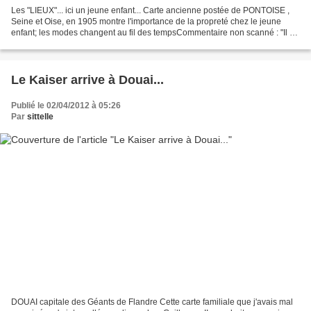
Les "LIEUX"... ici un jeune enfant... Carte ancienne postée de PONTOISE ,
Seine et Oise, en 1905 montre l'importance de la propreté chez le jeune
enfant; les modes changent au fil des tempsCommentaire non scanné : "Il a
chaud !" Etat des lieux ?... link...
Le Kaiser arrive à Douai...
Publié le 02/04/2012 à 05:26
Par
sittelle
DOUAI capitale des Géants de Flandre Cette carte familiale que j'avais mal