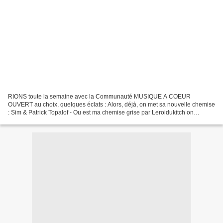
RIONS toute la semaine avec la Communauté MUSIQUE A COEUR
OUVERT au choix, quelques éclats : Alors, déjà, on met sa nouvelle chemise
: Sim & Patrick Topalof - Ou est ma chemise grise par Leroidukitch on
s'envoie en l'air avec Sim, puis on passe prendre...