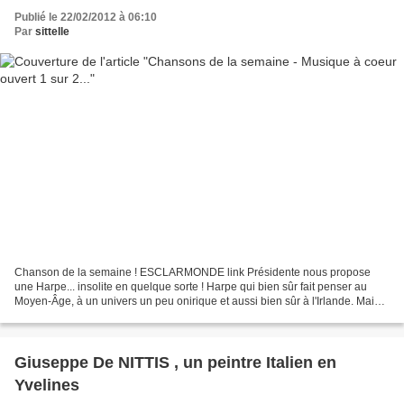
Publié le 22/02/2012 à 06:10
Par
sittelle
Chanson de la semaine ! ESCLARMONDE link Présidente nous propose
une Harpe... insolite en quelque sorte ! Harpe qui bien sûr fait penser au
Moyen-Âge, à un univers un peu onirique et aussi bien sûr à l'Irlande. Mais
peut-être arriverez-vous à trouver...
Giuseppe De NITTIS , un peintre Italien en
Yvelines