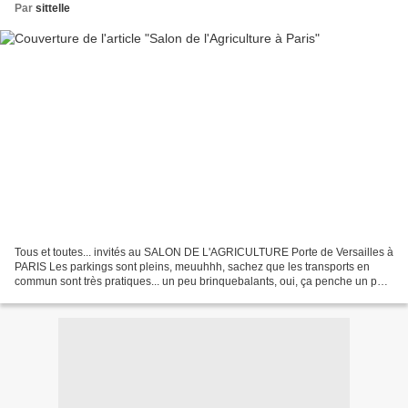
Par
sittelle
Tous et toutes... invités au SALON DE L'AGRICULTURE Porte de Versailles à
PARIS Les parkings sont pleins, meuuhhh, sachez que les transports en
commun sont très pratiques... un peu brinquebalants, oui, ça penche un peu
! Pourvu que le lait ne tourne pas......