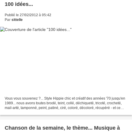
100 idées...
Publié le 27/02/2012 à 05:42
Par
sittelle
Vous vous souvenez ?... Style Hippie chic et créatif des années '70 jusqu'en
1989... nous avons toutes brodé, teint, collé, déchiqueté, tricoté, crocheté,
mail-arté, tamponné, peint, patiné, ciré, coloré, décoloré, récupéré - et ce
n'était pas la mode......
Chanson de la semaine, le thème... Musique à