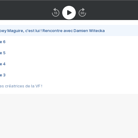
bey Maguire, c'est lui ! Rencontre avec Damien Witecka
e 6
e 5
e 4
e 3
s créatrices de la VF !
e 2
e 1
e Mektoub My Love arrive enfin ! Rencontre avec Shaïn Boumedine et Sal
i : après Toni en famille