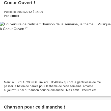
Coeur Ouvert !
Publié le 26/02/2012 à 14:00
Par
sittelle
Merci à ESCLARMONDE link et CLIO48 link qui ont la gentillesse de me
passer le baton de parole pour le thème de cette semaine, amorcé
aujourd'hui par : Chanson pour ce dimanche ! Mes Amis... l'heure est
beaucoup trop grave... par tous les moyens, politiques,...
Chanson pour ce dimanche !