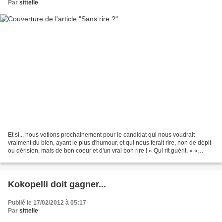
Par
sittelle
Et si... nous votions prochainement pour le candidat qui nous voudrait
vraiment du bien, ayant le plus d'humour, et qui nous ferait rire, non de dépit
ou dérision, mais de bon coeur et d'un vrai bon rire ! « Qui rit guérit. » «
Gaieté et sobriété tiennent...
Kokopelli doit gagner...
Publié le 17/02/2012 à 05:17
Par
sittelle