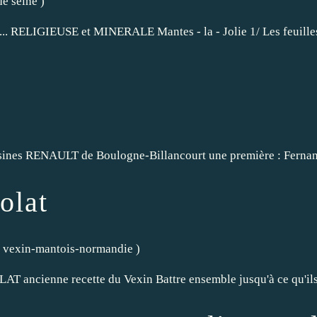
de seine
)
.. RELIGIEUSE et MINERALE Mantes - la - Jolie 1/ Les feuilles
) Usines RENAULT de Boulogne-Billancourt une première : Fern
olat
es vexin-mantois-normandie
)
ncienne recette du Vexin Battre ensemble jusqu'à ce qu'ils dev