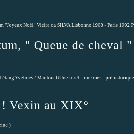
 "Joyeux Noël" Vieira da SILVA Lisbonne 1908 - Paris 1992 Pein
tum, " Queue de cheval "
de l'étang Yvelines / Mantois UUne forêt... une mer... préhist
 ! Vexin au XIX°
eine
)