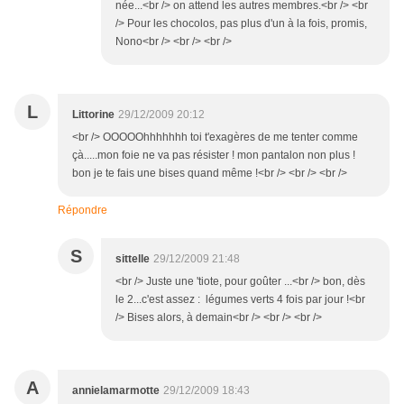
née...<br /> on attend les autres membres.<br /> <br
/> Pour les chocolos, pas plus d'un à la fois, promis,
Nono<br /> <br /> <br />
L
Littorine
29/12/2009 20:12
<br /> OOOOOhhhhhhh toi t'exagères de me tenter comme
çà.....mon foie ne va pas résister ! mon pantalon non plus !
bon je te fais une bises quand même !<br /> <br /> <br />
Répondre
S
sittelle
29/12/2009 21:48
<br /> Juste une 'tiote, pour goûter ...<br /> bon, dès
le 2...c'est assez : légumes verts 4 fois par jour !<br
/> Bises alors, à demain<br /> <br /> <br />
A
annielamarmotte
29/12/2009 18:43