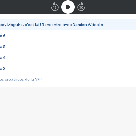
bey Maguire, c'est lui ! Rencontre avec Damien Witecka
e 6
e 5
e 4
e 3
s créatrices de la VF !
e 2
e 1
e Mektoub My Love arrive enfin ! Rencontre avec Shaïn Boumedine et Sal
i : après Toni en famille
elle réalise le bouleversant Dites lui que je l'aime