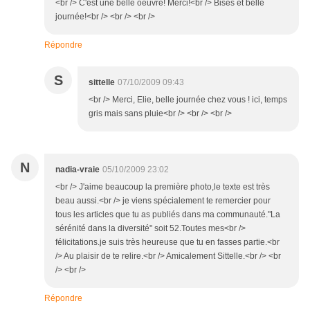
<br /> C'est une belle oeuvre! Merci!<br /> Bises et belle
journée!<br /> <br /> <br />
Répondre
S
sittelle
07/10/2009 09:43
<br /> Merci, Elie, belle journée chez vous ! ici, temps
gris mais sans pluie<br /> <br /> <br />
N
nadia-vraie
05/10/2009 23:02
<br /> J'aime beaucoup la première photo,le texte est très
beau aussi.<br /> je viens spécialement te remercier pour
tous les articles que tu as publiés dans ma communauté."La
sérénité dans la diversité" soit 52.Toutes mes<br />
félicitations.je suis très heureuse que tu en fasses partie.<br
/> Au plaisir de te relire.<br /> Amicalement Sittelle.<br /> <br
/> <br />
Répondre