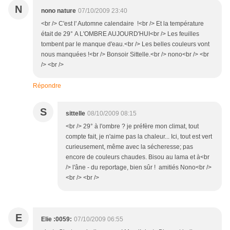
N
nono nature
07/10/2009 23:40
<br /> C'est l' Automne calendaire !<br /> Et la température
était de 29° A L'OMBRE AUJOURD'HUI<br /> Les feuilles
tombent par le manque d'eau.<br /> Les belles couleurs vont
nous manquées !<br /> Bonsoir Sittelle.<br /> nono<br /> <br
/> <br />
Répondre
S
sittelle
08/10/2009 08:15
<br /> 29° à l'ombre ? je préfère mon climat, tout
compte fait, je n'aime pas la chaleur... Ici, tout est vert
curieusement, même avec la sécheresse; pas
encore de couleurs chaudes. Bisou au lama et à<br
/> l'âne - du reportage, bien sûr ! amitiés Nono<br />
<br /> <br />
E
Elie :0059:
07/10/2009 06:55