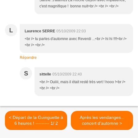
Sarthe. J'attends La Roche Guyon avec impatience,
c'est magnifique ! bonne nuit<br /> <br /> <br />
L
Laurence SERRE
05/10/2009 22:03
<br /> tu parles d'automne avec Reverdi ...<br /> hi hi !!!!<br />
<br /> <br />
Répondre
S
sittelle
05/10/2009 22:40
<br /> Ouiiii, mais il était resté très vert ! hooo !<br />
<br /> <br />
< Départ de la Guinguette à
Après les vendanges...
6 heures ! --------- 1/ 2
concert d'automne >