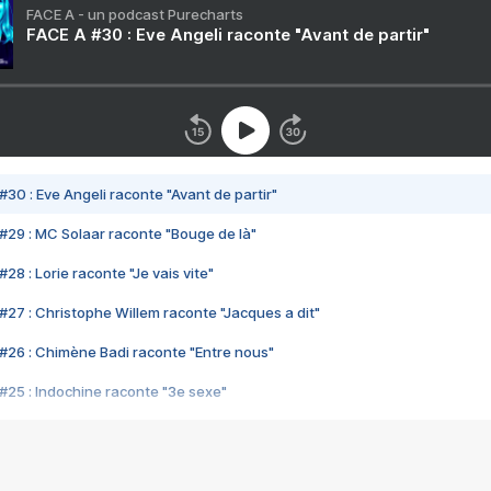
FACE A - un podcast Purecharts
FACE A #30 : Eve Angeli raconte "Avant de partir"
#30 : Eve Angeli raconte "Avant de partir"
#29 : MC Solaar raconte "Bouge de là"
28 : Lorie raconte "Je vais vite"
#27 : Christophe Willem raconte "Jacques a dit"
#26 : Chimène Badi raconte "Entre nous"
#25 : Indochine raconte "3e sexe"
#24 : Zaho raconte "C'est chelou"
#23 : Patrick Bruel raconte "Au café des délices"