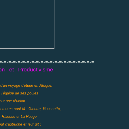
=-=-=-=-=-=-=-=-=-=-=-=-=-=-=-=-=-=-=-=-=
ion et Productivisme
 d'un voyage d'étude en Afrique,
l'équipe de ses poules
our une réunion
 toutes sont là : Ginette, Roussette,
, Râleuse et La Rouge
euf d'autruche et leur dit :