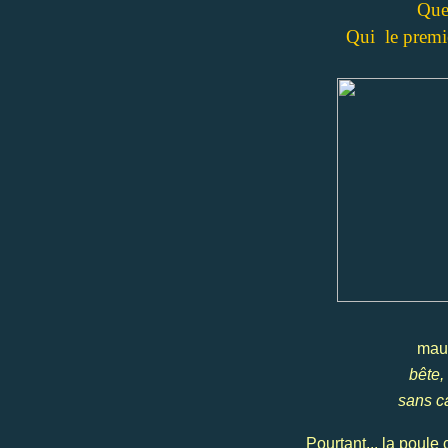
Que
Qui le premier
mauv
bête,
sans ca
Pourtant... la poule