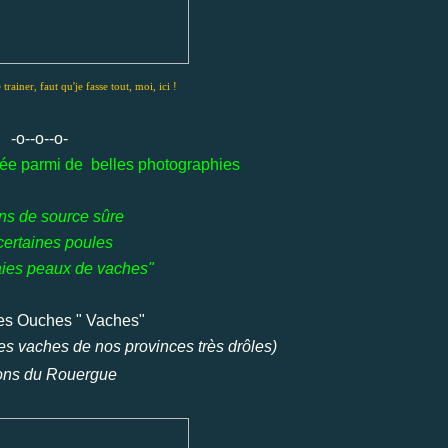
 trainer, faut qu'je fasse tout, moi, ici !
-o--o--o-
sée parmi de belles photographies
ens de source sûre
certaines poules
aies peaux de vaches"
des Ouches " Vaches"
es vaches de nos provinces très drôles)
ions du Rouergue