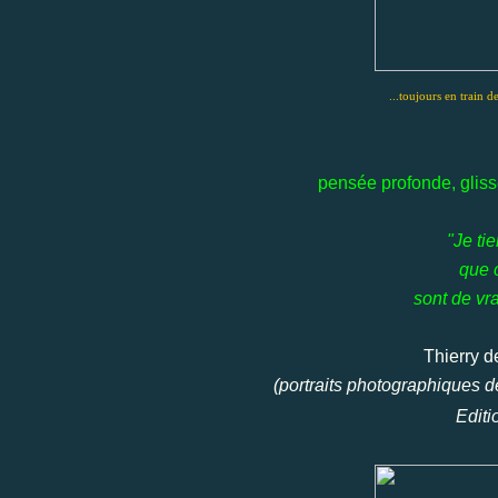
...toujours en train de
pensée profonde, glis
"Je ti
que 
sont de vr
Thierry 
(portraits photographiques d
Edit