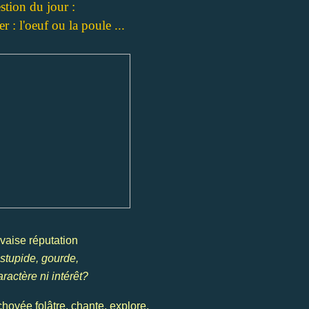
stion du jour :
 : l'oeuf ou la poule ...
aise réputation
 stupide, gourde,
ractère ni intérêt?
 choyée folâtre, chante, explore,