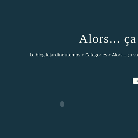
Alors... ç
Le blog lejardindutemps
>
Categories
>
Alors... ça v
1