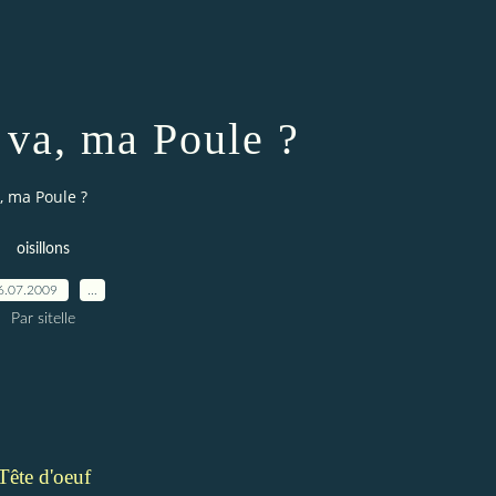
a va, ma Poule ?
a, ma Poule ?
oisillons
6.07.2009
…
Par sitelle
Tête d'oeuf