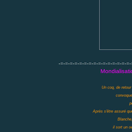
-=-=-=-=-=-=-=-=-=-=-=-=-=-=-=-
Mondialisat
Un coq, de retour
convoque 
p
Après s'être assuré que
Blanche
il sort un o