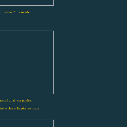
oi là-bas ? ... circule
ccord ... ah, ces poulets.
iré le chat et les pies, ce matin