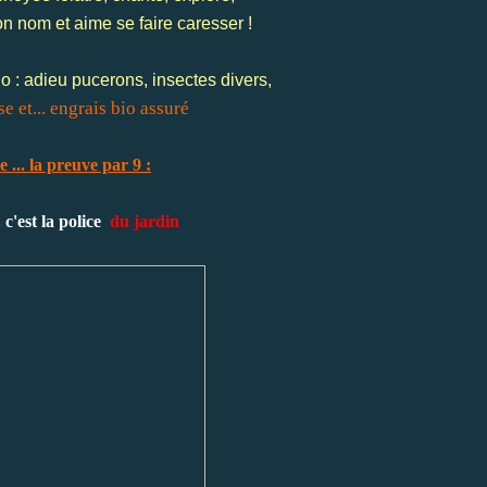
on nom et aime se faire caresser !
lo : adieu pucerons, insectes divers,
e et... engrais bio assuré
 ... la preuve par 9 :
,
c'est la police
du jardin