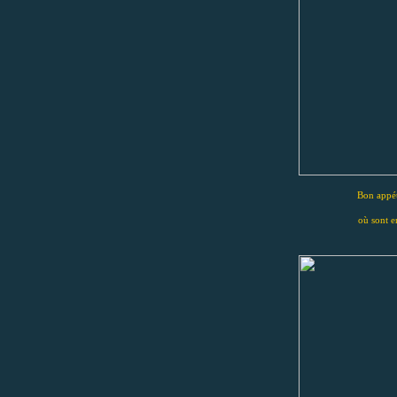
Bon appét
où sont e