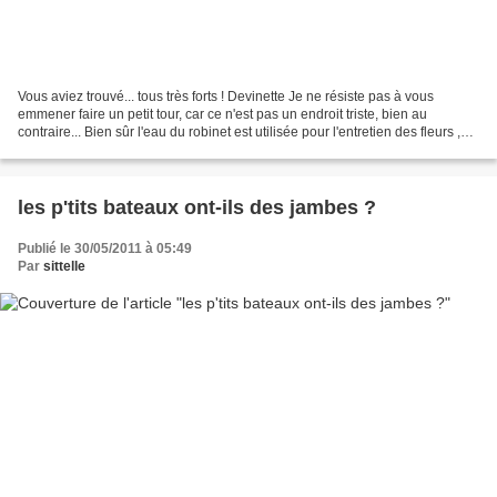
Vous aviez trouvé... tous très forts ! Devinette Je ne résiste pas à vous
emmener faire un petit tour, car ce n'est pas un endroit triste, bien au
contraire... Bien sûr l'eau du robinet est utilisée pour l'entretien des fleurs ,
des pierres, mais chacun...
les p'tits bateaux ont-ils des jambes ?
Publié le 30/05/2011 à 05:49
Par
sittelle