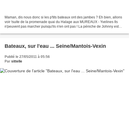
Maman, dis nous donc si les p'tits bateaux ont des jambes ? Eh bien, allons
voir !suite de la promenade quai du Halage aux MUREAUX - Yvelines Ils
n'peuvent pas marcher puisqu'ils n'en ont pas ! La péniche de Johnny est
toujours en vente... Catalogue de...
Bateaux, sur l'eau ... Seine/Mantois-Vexin
Publié le 27/05/2011 à 05:56
Par
sittelle