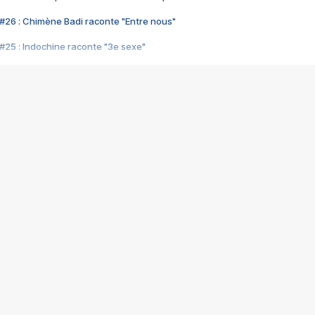
#26 : Chimène Badi raconte "Entre nous"
#25 : Indochine raconte "3e sexe"
#24 : Zaho raconte "C'est chelou"
#23 : Patrick Bruel raconte "Au café des délices"
#22 : Kyo raconte "Le chemin"
#21 : Nolwenn Leroy raconte "Cassé"
#20 : Patrick Hernandez raconte "Born to be alive"
#19 : Lorie raconte "Près de moi"
#18 : Michael Jones raconte "A nos actes manqués" (avec Jean-Jacque
#17 : Khaled raconte "Aïcha"
#16 : Corneille raconte "Parce qu'on vient de loin"
#15 : Indochine raconte "L'aventurier"