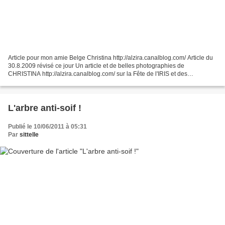
Article pour mon amie Belge Christina http://alzira.canalblog.com/ Article du
30.8.2009 révisé ce jour Un article et de belles photographies de
CHRISTINA http://alzira.canalblog.com/ sur la Fête de l'IRIS et des
LAVANDIERES à Bruxelles. Pourquoi l'Iris...
L'arbre anti-soif !
Publié le 10/06/2011 à 05:31
Par
sittelle