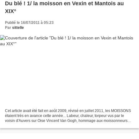
Du blé ! 1/ la moisson en Vexin et Mantois au
XIX°
Publié le 16/07/2011 à 05:23
Par
sittelle
Cet article avait été fait en août 2009, révisé en juillet 2011, les MOISSONS
étaient très en avance cette année... Labeur, chaleur, torpeur vus par le
voisin d'Auvers sur Oise Vincent Van Gogh, hommage aux moissonneurs
accordéon pour les moissons ......