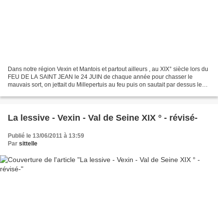
Dans notre région Vexin et Mantois et partout ailleurs , au XIX° siècle lors du
FEU DE LA SAINT JEAN le 24 JUIN de chaque année pour chasser le
mauvais sort, on jettait du Millepertuis au feu puis on sautait par dessus les
braises... Puis les vieilles...
La lessive - Vexin - Val de Seine XIX ° - révisé-
Publié le 13/06/2011 à 13:59
Par
sittelle