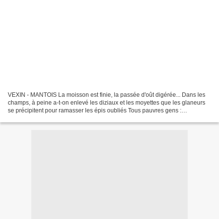
VEXIN - MANTOIS La moisson est finie, la passée d'oût digérée... Dans les
champs, à peine a-t-on enlevé les diziaux et les moyettes que les glaneurs
se précipitent pour ramasser les épis oubliés Tous pauvres gens :
chemineaux, femmes, vieillards Enfants...