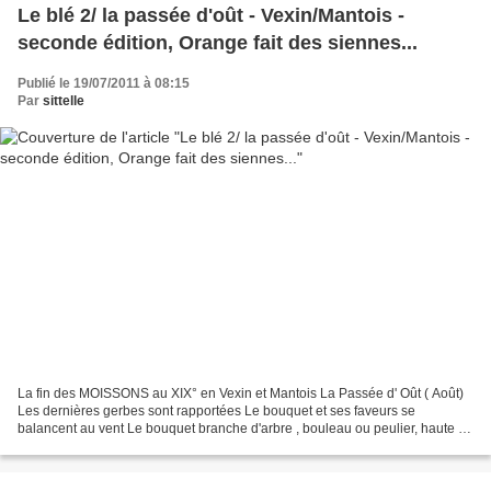
Le blé 2/ la passée d'oût - Vexin/Mantois -
seconde édition, Orange fait des siennes...
Publié le 19/07/2011 à 08:15
Par
sittelle
La fin des MOISSONS au XIX° en Vexin et Mantois La Passée d' Oût ( Août)
Les dernières gerbes sont rapportées Le bouquet et ses faveurs se
balancent au vent Le bouquet branche d'arbre , bouleau ou peulier, haute de
3 à 4 mètres, et coupée dans le bois...