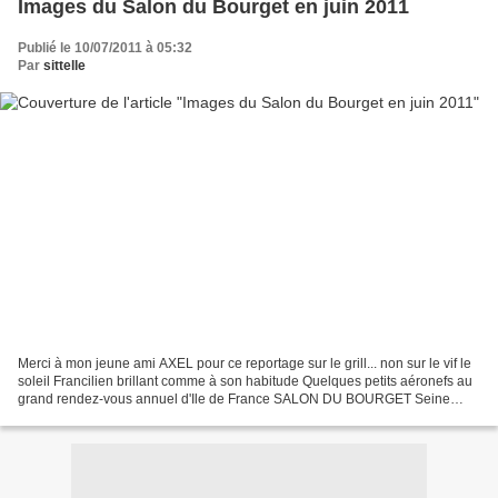
Images du Salon du Bourget en juin 2011
Publié le 10/07/2011 à 05:32
Par
sittelle
Merci à mon jeune ami AXEL pour ce reportage sur le grill... non sur le vif le
soleil Francilien brillant comme à son habitude Quelques petits aéronefs au
grand rendez-vous annuel d'Ile de France SALON DU BOURGET Seine
Saint Denis http://www.salon-du-bourget.fr/fr...