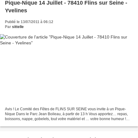
Pique-Nique 14 Juillet - 78410 Flins sur Seine -
Yvelines
Publié le 13/07/2011 à 06:12
Par
sittelle
Avis ! Le Comité des Fêtes de FLINS SUR SEINE vous invite à un Pique-
Nique Dans le Parc Jean Boileau, à partir de 13 h Vous apportez… repas,
boissons, nappe, gobelets, tout votre matériel et … votre bonne humeur !
Vous désirez vous asseoir à une table...