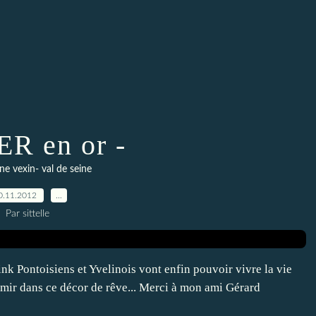
R en or -
ne vexin- val de seine
0.11.2012
…
Par sittelle
k Pontoisiens et Yvelinois vont enfin pouvoir vivre la vie
ormir dans ce décor de rêve... Merci à mon ami Gérard