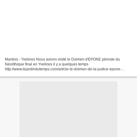
Mantois - Yvelines Nous avions visité le Dolmen d'EPONE période du
Néolithique final en Yvelines il y a quelques temps
http://www.lejardindutemps.com/article-le-dolmen-de-la-justice-epone-
yvelines-val-de-seine-55171302.html La lettre mensuelle du SADY,...