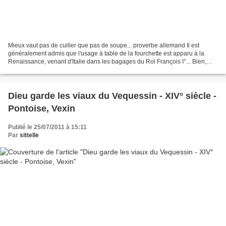
Mieux vaut pas de cuiller que pas de soupe... proverbe allemand Il est
généralement admis que l'usage à table de la fourchette est apparu à la
Renaissance, venant d'Italie dans les bagages du Roi François I°... Bien,
mais on ne mangeait pas seulement...
Dieu garde les viaux du Vequessin - XIV° siècle -
Pontoise, Vexin
Publié le 25/07/2011 à 15:11
Par
sittelle