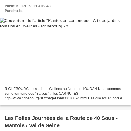
Publié le 06/10/2011 à 05:48
Par
sittelle
RICHEBOURG est situé en Yvelines au Nord de HOUDAN Nous sommes
sur le territoire des "Barbus" ... les CARNUTES !
http://www.richebourg78.fr/pageLibre00010074.html Des oliviers en pots en
Yvelines, une demeure de maitre exceptionnellement riche et bien...
Les Folles Journées de la Route de 40 Sous -
Mantois / Val de Seine