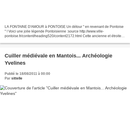
LA FONTAINE D'AMOUR à PONTOISE Un détour " en revenant de Pontoise
" ! Voici une jolie légende Pontoisienne :source http://www.ville-
pontoise.fr/content/heading520/content2172.html Cette ancienne et étroite
tour en pierre de taille, de six mètres de haut...
Cuiller médiévale en Mantois... Archéologie
Yvelines
Publié le 18/08/2011 à 00:00
Par
sittelle