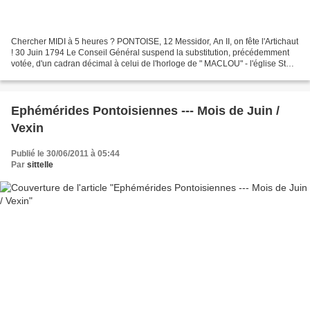
Chercher MIDI à 5 heures ? PONTOISE, 12 Messidor, An II, on fête l'Artichaut
! 30 Juin 1794 Le Conseil Général suspend la substitution, précédemment
votée, d'un cadran décimal à celui de l'horloge de " MACLOU" - l'église St
Maclou- en attendant le rapport...
Ephémérides Pontoisiennes --- Mois de Juin /
Vexin
Publié le 30/06/2011 à 05:44
Par
sittelle