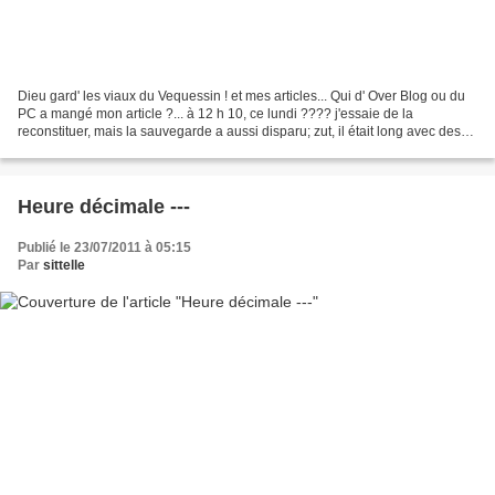
Dieu gard' les viaux du Vequessin ! et mes articles... Qui d' Over Blog ou du
PC a mangé mon article ?... à 12 h 10, ce lundi ???? j'essaie de la
reconstituer, mais la sauvegarde a aussi disparu; zut, il était long avec des
photos et des recherches......
Heure décimale ---
Publié le 23/07/2011 à 05:15
Par
sittelle