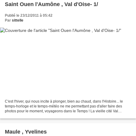
Saint Ouen l'Aumône , Val d'Oise- 1/
Publié le 23/12/2011 à 05:42
Par
sittelle
C'est l'hiver, qui nous incite à plonger, bien au chaud, dans l'Histoire... le
temps-horloge et le temps-météo ne me permettant pas d'aller faire des
photos pour le moment, voyageons dans le Temps ! La vieille cité Val
d'Oisienne de SAINT OUEN L'AUMONE...
Maule , Yvelines