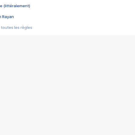
e (littéralement)
im Rayan
 toutes les règles
s les jeux vidéo
us choquant de Rockstar ? - Le scandale BULLY
e plus moche de Steam
du RÊVE tourne au CAUCHEMAR
pendant 8 heures
it… à tort
umiliés par un jeu vidéo
ire - Final Fantasy 8
ti un empire - Age of Empires