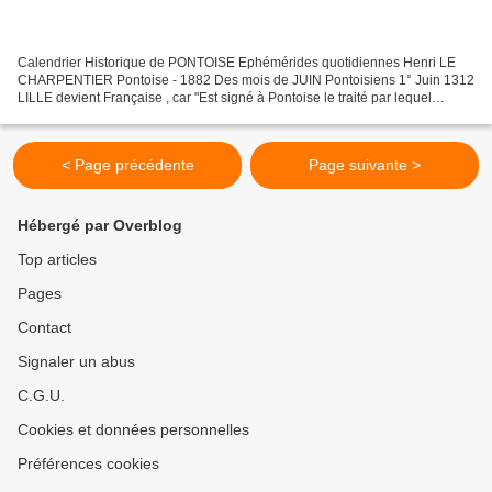
Calendrier Historique de PONTOISE Ephémérides quotidiennes Henri LE
CHARPENTIER Pontoise - 1882 Des mois de JUIN Pontoisiens 1° Juin 1312
LILLE devient Française , car "Est signé à Pontoise le traité par lequel
ROBERT Comte de Flandres cède la Ville de...
< Page précédente
Page suivante >
Hébergé par Overblog
Top articles
Pages
Contact
Signaler un abus
C.G.U.
Cookies et données personnelles
Préférences cookies