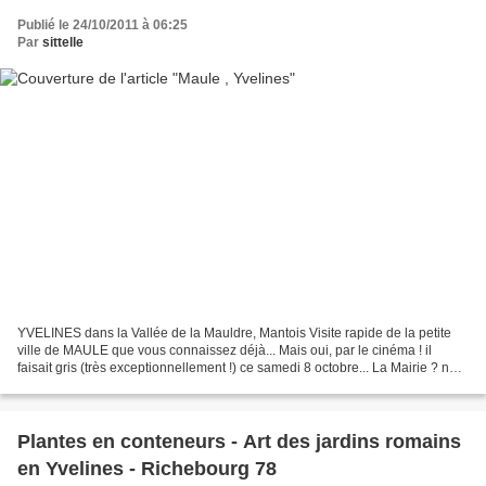
Publié le 24/10/2011 à 06:25
Par
sittelle
YVELINES dans la Vallée de la Mauldre, Mantois Visite rapide de la petite
ville de MAULE que vous connaissez déjà... Mais oui, par le cinéma ! il
faisait gris (très exceptionnellement !) ce samedi 8 octobre... La Mairie ? non,
La Kommandantur de la 7°...
Plantes en conteneurs - Art des jardins romains
en Yvelines - Richebourg 78