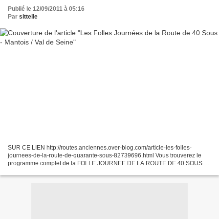
Publié le 12/09/2011 à 05:16
Par
sittelle
SUR CE LIEN http://routes.anciennes.over-blog.com/article-les-folles-
journees-de-la-route-de-quarante-sous-82739696.html Vous trouverez le
programme complet de la FOLLE JOURNEE DE LA ROUTE DE 40 SOUS du
17 Septembre prochain. Les voitures anciennes partiront...