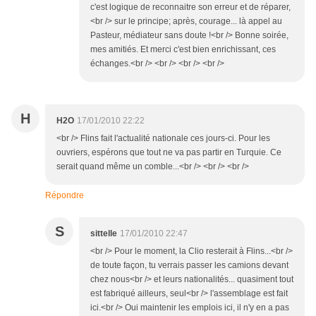
c'est logique de reconnaitre son erreur et de réparer,
<br /> sur le principe; après, courage... là appel au
Pasteur, médiateur sans doute !<br /> Bonne soirée,
mes amitiés. Et merci c'est bien enrichissant, ces
échanges.<br /> <br /> <br /> <br />
H
H2O
17/01/2010 22:22
<br /> Flins fait l'actualité nationale ces jours-ci. Pour les
ouvriers, espérons que tout ne va pas partir en Turquie. Ce
serait quand même un comble...<br /> <br /> <br />
Répondre
S
sittelle
17/01/2010 22:47
<br /> Pour le moment, la Clio resterait à Flins...<br />
de toute façon, tu verrais passer les camions devant
chez nous<br /> et leurs nationalités... quasiment tout
est fabriqué ailleurs, seul<br /> l'assemblage est fait
ici.<br /> Oui maintenir les emplois ici, il n'y en a pas