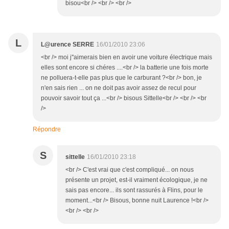
bisou<br /> <br /> <br />
L
L@urence SERRE
16/01/2010 23:06
<br /> moi j''aimerais bien en avoir une voiture électrique mais
elles sont encore si chéres ....<br /> la batterie une fois morte
ne polluera-t-elle pas plus que le carburant ?<br /> bon, je
n'en sais rien ... on ne doit pas avoir assez de recul pour
pouvoir savoir tout ça ...<br /> bisous Sittelle<br /> <br /> <br
/>
Répondre
S
sittelle
16/01/2010 23:18
<br /> C'est vrai que c'est compliqué... on nous
présente un projet, est-il vraiment écologique, je ne
sais pas encore... ils sont rassurés à Flins, pour le
moment...<br /> Bisous, bonne nuit Laurence !<br />
<br /> <br />