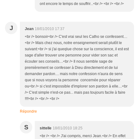
ont encore le temps de souffrir...<br /> <br /> <br />
J
Jean
18/01/2010 17:37
<br /> bonsoir<br /> C'est vrai seul les Catho se confessent....
<br /> Mais chez nous, notre enseignement serait plutôt le
suivant:<br /> si j'ai queqlue chose sur la conscience, il est est
sage d'aller trouver une personne pour vider son sac et
écouter ses conseils....<br /> Il nous semble sage de
premièrement se confesser à Dieu directement et de lui
demander pardon.... mais notre confession n'aura de sens
que si nous voyons la personne concernée pour réparer
ou<br /> si c'est impossible d'implorer son pardon à elle....<br
/> C'est simple n'est-ce pas... mais pas toujours facile à faire
!!!!<br /> <br /> <br />
Répondre
S
sittelle
18/01/2010 18:25
<br /> <br /> J'ai compris, merci Jean.<br /> En effet