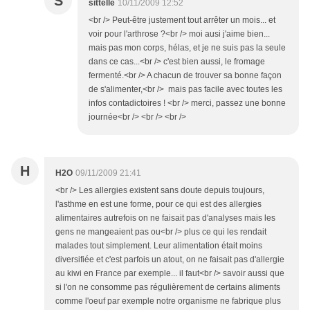
S
sittelle
10/11/2009 12:52
<br /> Peut-être justement tout arrêter un mois... et
voir pour l'arthrose ?<br /> moi ausi j'aime bien...
mais pas mon corps, hélas, et je ne suis pas la seule
dans ce cas...<br /> c'est bien aussi, le fromage
fermenté.<br /> A chacun de trouver sa bonne façon
de s'alimenter,<br /> mais pas facile avec toutes les
infos contadictoires ! <br /> merci, passez une bonne
journée<br /> <br /> <br />
H
H2O
09/11/2009 21:41
<br /> Les allergies existent sans doute depuis toujours,
l'asthme en est une forme, pour ce qui est des allergies
alimentaires autrefois on ne faisait pas d'analyses mais les
gens ne mangeaient pas ou<br /> plus ce qui les rendait
malades tout simplement. Leur alimentation était moins
diversifiée et c'est parfois un atout, on ne faisait pas d'allergie
au kiwi en France par exemple... il faut<br /> savoir aussi que
si l'on ne consomme pas régulièrement de certains aliments
comme l'oeuf par exemple notre organisme ne fabrique plus