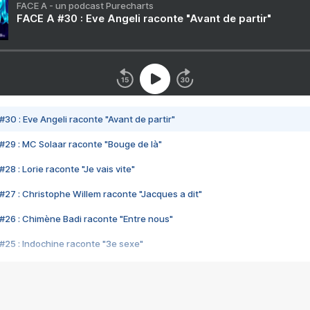
FACE A - un podcast Purecharts
FACE A #30 : Eve Angeli raconte "Avant de partir"
#30 : Eve Angeli raconte "Avant de partir"
#29 : MC Solaar raconte "Bouge de là"
28 : Lorie raconte "Je vais vite"
#27 : Christophe Willem raconte "Jacques a dit"
#26 : Chimène Badi raconte "Entre nous"
#25 : Indochine raconte "3e sexe"
#24 : Zaho raconte "C'est chelou"
#23 : Patrick Bruel raconte "Au café des délices"