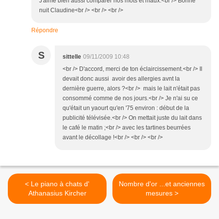
J'aime bien aussi comparer nos mots et maux.<br /> Bonne
nuit Claudine<br /> <br /> <br />
Répondre
S
sittelle
09/11/2009 10:48
<br /> D'accord, merci de ton éclaircissement.<br /> Il
devait donc aussi avoir des allergies avnt la
dernière guerre, alors ?<br /> mais le lait n'était pas
consommé comme de nos jours.<br /> Je n'ai su ce
qu'était un yaourt qu'en '75 environ : début de la
publicité télévisée.<br /> On mettait juste du lait dans
le café le matin ;<br /> avec les tartines beurrées
avant le décollage !<br /> <br /> <br />
< Le piano à chats d'
Nombre d'or ...et anciennes
Athanasius Kircher
mesures >