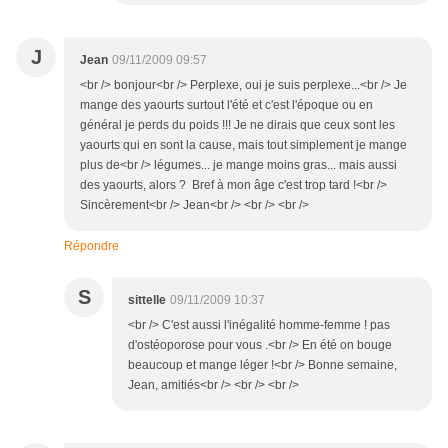
J
Jean
09/11/2009 09:57
<br /> bonjour<br /> Perplexe, oui je suis perplexe...<br /> Je
mange des yaourts surtout l'été et c'est l'époque ou en
général je perds du poids !!! Je ne dirais que ceux sont les
yaourts qui en sont la cause, mais tout simplement je mange
plus de<br /> légumes... je mange moins gras... mais aussi
des yaourts, alors ? Bref à mon âge c'est trop tard !<br />
Sincèrement<br /> Jean<br /> <br /> <br />
Répondre
S
sittelle
09/11/2009 10:37
<br /> C'est aussi l'inégalité homme-femme ! pas
d'ostéoporose pour vous .<br /> En été on bouge
beaucoup et mange léger !<br /> Bonne semaine,
Jean, amitiés<br /> <br /> <br />