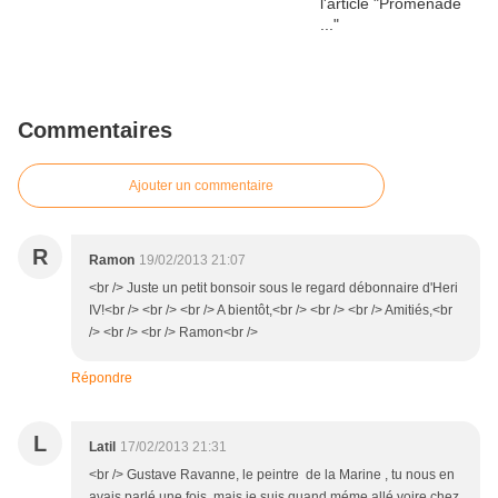
Commentaires
Ajouter un commentaire
R
Ramon
19/02/2013 21:07
<br /> Juste un petit bonsoir sous le regard débonnaire d'Heri
IV!<br /> <br /> <br /> A bientôt,<br /> <br /> <br /> Amitiés,<br
/> <br /> <br /> Ramon<br />
Répondre
L
Latil
17/02/2013 21:31
<br /> Gustave Ravanne, le peintre de la Marine , tu nous en
avais parlé une fois, mais je suis quand méme allé voire chez