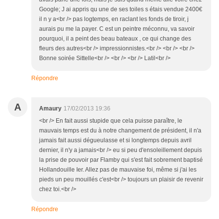
Google; J ai appris qu une de ses toiles s étais vendue 2400€
il n y a<br /> pas logtemps, en raclant les fonds de tiroir, j
aurais pu me la payer. C est un peintre méconnu, va savoir
pourquoi, il a peint des beau bateaux , ce qui change des
fleurs des autres<br /> impressionnistes.<br /> <br /> <br />
Bonne soirée Sittelle<br /> <br /> <br /> Latil<br />
Répondre
A
Amaury
17/02/2013 19:36
<br /> En fait aussi stupide que cela puisse paraître, le
mauvais temps est du à notre changement de président, il n'a
jamais fait aussi dégueulasse et si longtemps depuis avril
dernier, il n'y a jamais<br /> eu si peu d'ensoleillement depuis
la prise de pouvoir par Flamby qui s'est fait sobrement baptisé
Hollandouille Ier. Allez pas de mauvaise foi, même si j'ai les
pieds un peu mouillés c'est<br /> toujours un plaisir de revenir
chez toi.<br />
Répondre