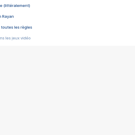
e (littéralement)
im Rayan
 toutes les règles
s les jeux vidéo
us choquant de Rockstar ? - Le scandale BULLY
e plus moche de Steam
du RÊVE tourne au CAUCHEMAR
pendant 8 heures
it… à tort
umiliés par un jeu vidéo
ire - Final Fantasy 8
ti un empire - Age of Empires