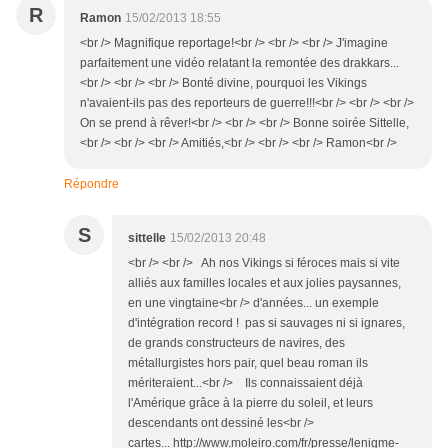
R
Ramon
15/02/2013 18:55
<br /> Magnifique reportage!<br /> <br /> <br /> J'imagine
parfaitement une vidéo relatant la remontée des drakkars...
<br /> <br /> <br /> Bonté divine, pourquoi les Vikings
n'avaient-ils pas des reporteurs de guerre!!!<br /> <br /> <br />
On se prend à rêver!<br /> <br /> <br /> Bonne soirée Sittelle,
<br /> <br /> <br /> Amitiés,<br /> <br /> <br /> Ramon<br />
Répondre
S
sittelle
15/02/2013 20:48
<br /> <br /> Ah nos Vikings si féroces mais si vite
alliés aux familles locales et aux jolies paysannes,
en une vingtaine<br /> d'années... un exemple
d'intégration record ! pas si sauvages ni si ignares,
de grands constructeurs de navires, des
métallurgistes hors pair, quel beau roman ils
mériteraient...<br /> Ils connaissaient déjà
l'Amérique grâce à la pierre du soleil, et leurs
descendants ont dessiné les<br />
cartes... http://www.moleiro.com/fr/presse/lenigme-