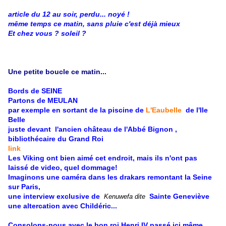
article du 12 au soir, perdu... noyé !
même temps ce matin, sans pluie c'est déjà mieux
Et chez vous ? soleil ?
Une petite boucle ce matin...
Bords de SEINE
Partons de MEULAN
par exemple en sortant de la piscine de
L'Eaubelle
de l'Ile
Belle
juste d
evant
l'ancien château de l'Abbé Bignon ,
bibliothécaire du Grand Roi
link
Les Viking ont bien aimé cet endroit, mais ils n'ont pas
laissé de video, quel dommage!
Imaginons une caméra dans les drakars remontant la Seine
sur Paris,
une interview exclusive de
Sainte Geneviève
Kenuwefa dite
une altercation avec Childéric...
Consolons-nous avec le bon roi Henri IV passé ici même,