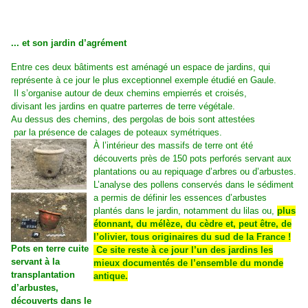
... et son jardin d’agrément
Entre ces deux bâtiments est aménagé un espace de jardins, qui
représente à ce jour le plus exceptionnel exemple étudié en Gaule.
Il s’organise autour de deux chemins empierrés et croisés,
divisant les jardins en quatre parterres de terre végétale.
Au dessus des chemins, des pergolas de bois sont attestées
par la présence de calages de poteaux symétriques.
À l’intérieur des massifs de terre ont été
découverts près de 150 pots perforés servant aux
plantations ou au repiquage d’arbres ou d’arbustes.
L’analyse des pollens conservés dans le sédiment
a permis de définir les essences d’arbustes
plantés dans le jardin, notamment du lilas ou,
plus
étonnant, du mélèze, du cèdre et, peut être, de
l’olivier, tous originaires du sud de la France !
Pots en terre cuite
C
e site reste à ce jour l’un des jardins les
servant à la
mieux documentés de l’ensemble du monde
transplantation
antique.
d’arbustes,
découverts dans le