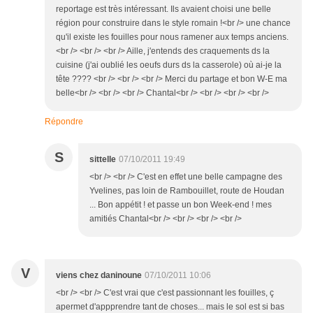
reportage est très intéressant. Ils avaient choisi une belle
région pour construire dans le style romain !<br /> une chance
qu'il existe les fouilles pour nous ramener aux temps anciens.
<br /> <br /> <br /> Aille, j'entends des craquements ds la
cuisine (j'ai oublié les oeufs durs ds la casserole) où ai-je la
tête ???? <br /> <br /> <br /> Merci du partage et bon W-E ma
belle<br /> <br /> <br /> Chantal<br /> <br /> <br /> <br />
Répondre
S
sittelle
07/10/2011 19:49
<br /> <br /> C'est en effet une belle campagne des
Yvelines, pas loin de Rambouillet, route de Houdan
... Bon appétit ! et passe un bon Week-end ! mes
amitiés Chantal<br /> <br /> <br /> <br />
V
viens chez daninoune
07/10/2011 10:06
<br /> <br /> C'est vrai que c'est passionnant les fouilles, ç
apermet d'appprendre tant de choses... mais le sol est si bas