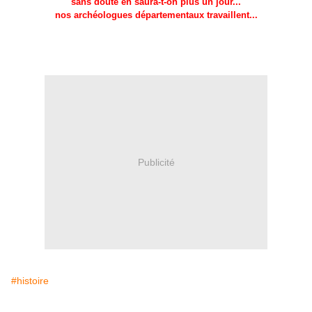
sans doute en saura-t-on plus un jour...
nos archéologues départementaux travaillent...
Publicité
#histoire