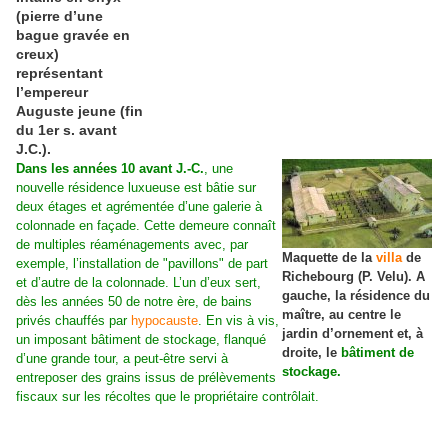
(pierre d’une
bague gravée en
creux)
représentant
l’empereur
Auguste jeune (fin
du 1er s. avant
J.C.).
Dans les années 10 avant J.-C.
, une
nouvelle résidence luxueuse est bâtie sur
deux étages et agrémentée d’une galerie à
colonnade en façade. Cette demeure connaît
de multiples réaménagements avec, par
Maquette de la
villa
de
exemple, l’installation de "pavillons" de part
Richebourg (P. Velu). A
et d’autre de la colonnade. L’un d’eux sert,
gauche, la résidence du
dès les années 50 de notre ère, de bains
maître, au centre le
privés chauffés par
hypocauste
. En vis à vis,
jardin d’ornement et, à
un imposant bâtiment de stockage, flanqué
droite, le
bâtiment de
d’une grande tour, a peut-être servi à
stockage.
entreposer des grains issus de prélèvements
fiscaux sur les récoltes que le propriétaire contrôlait.