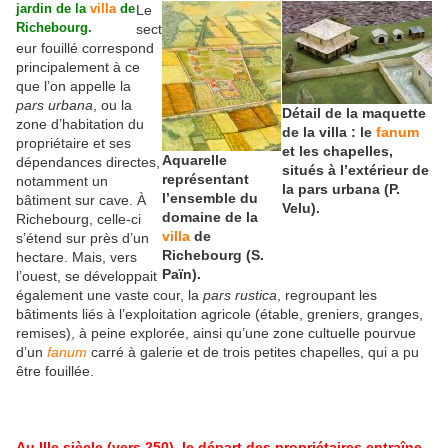
jardin de la
villa
de
Le
Richebourg.
sect
eur fouillé correspond
principalement à ce
que l’on appelle la
pars urbana
, ou la
Détail de la maquette
zone d’habitation du
de la villa : le
fanum
propriétaire et ses
et les chapelles,
Aquarelle
dépendances directes,
situés à l’extérieur de
représentant
notamment un
la pars urbana (P.
l’ensemble du
bâtiment sur cave. À
Velu).
domaine de la
Richebourg, celle-ci
villa
de
s’étend sur près d’un
Richebourg (S.
hectare. Mais, vers
Païn).
l’ouest, se développait
également une vaste cour, la
pars rustica
, regroupant les
bâtiments liés à l’exploitation agricole (étable, greniers, granges,
remises), à peine explorée, ainsi qu’une zone cultuelle pourvue
d’un
fanum
carré à galerie et de trois petites chapelles, qui a pu
être fouillée.
Au IIIe siècle (vers 250), le départ des propriétaires entraîne