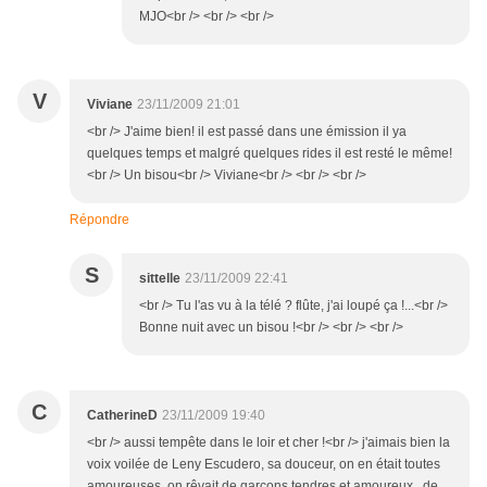
MJO<br /> <br /> <br />
V
Viviane
23/11/2009 21:01
<br /> J'aime bien! il est passé dans une émission il ya
quelques temps et malgré quelques rides il est resté le même!
<br /> Un bisou<br /> Viviane<br /> <br /> <br />
Répondre
S
sittelle
23/11/2009 22:41
<br /> Tu l'as vu à la télé ? flûte, j'ai loupé ça !...<br />
Bonne nuit avec un bisou !<br /> <br /> <br />
C
CatherineD
23/11/2009 19:40
<br /> aussi tempête dans le loir et cher !<br /> j'aimais bien la
voix voilée de Leny Escudero, sa douceur, on en était toutes
amoureuses, on rêvait de garçons tendres et amoureux...de