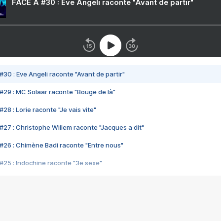
FACE A #30 : Eve Angeli raconte "Avant de partir"
#30 : Eve Angeli raconte "Avant de partir"
#29 : MC Solaar raconte "Bouge de là"
28 : Lorie raconte "Je vais vite"
#27 : Christophe Willem raconte "Jacques a dit"
#26 : Chimène Badi raconte "Entre nous"
#25 : Indochine raconte "3e sexe"
#24 : Zaho raconte "C'est chelou"
#23 : Patrick Bruel raconte "Au café des délices"
#22 : Kyo raconte "Le chemin"