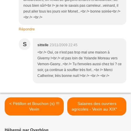
nous bien sûr!<br /> je ne le savais pas carreleur...veinard, il
peut aller tous les jours voir Monet...<br /> bonne soirée<br />
<br /> <br />
Répondre
S
sittelle
23/11/2009 22:45
<br /> Oui, ce n'est pas trop mal une maison à
Giverny !<br /> et pas loin de Yolande Moreau vers
Vernon-Gasny...<br /> Tu t'envoles aussi chez toi ? ce
soir, ça continue à souffler très fort...<br /> Merci
Catherine; très bonne nuit !<br /> <br /> <br />
< Pétillon et Bouchon (s) !!!
Salaires des ouvriers
Vexin
agricoles - Vexin au XIX° et
XX° siècles >
Hébergé par Overblog