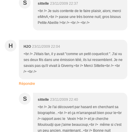
S
sittelle
23/11/2009 22:37
<br /> Je suis contente de te faire plaisir, alors; merci
eMmA,<br /> passe une très bonne nuit; gros bisous
Petite Abeille !<br /> <br /> <br />
H
H2O
23/11/2009 22:04
<br /> J'étais fan, il y avait "comme un petit coquelicot ". J'ai vu
ses deux fils dans une émission télé, ils lui ressemblent. Je ne
savais pas qu'il vivait à Giverny.<br /> Merci Sittelle<br /> <br
/> <br />
Répondre
S
sittelle
23/11/2009 22:40
<br /> Je l'ai découvert par hasard en cherchant sa
biographie...<br /> et ça m'arrangeait bien pour le<br
/> rapport avec le Vexin !<br /> et je cherche
Mouloudji que j'aime beaucoup,<br /> même si c'est
un peu ancien, maintenant...<br /> Bonne nuit