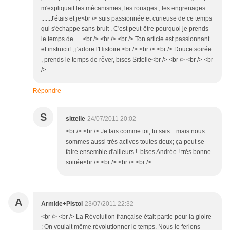
m'expliquait les mécanismes, les rouages , les engrenages
......J'étais et je<br /> suis passionnée et curieuse de ce temps
qui s'échappe sans bruit . C'est peut-être pourquoi je prends
le temps de .....<br /> <br /> <br /> Ton article est passionnant
et instructif , j'adore l'Histoire.<br /> <br /> <br /> Douce soirée
, prends le temps de rêver, bises Sittelle<br /> <br /> <br /> <br
/>
Répondre
S
sittelle
24/07/2011 20:02
<br /> <br /> Je fais comme toi, tu sais... mais nous
sommes aussi très actives toutes deux; ça peut se
faire ensemble d'ailleurs ! bises Andrée ! très bonne
soirée<br /> <br /> <br /> <br />
A
Armide+Pistol
23/07/2011 22:32
<br /> <br /> La Révolution française était partie pour la gloire
: On voulait même révolutionner le temps. Nous le ferions