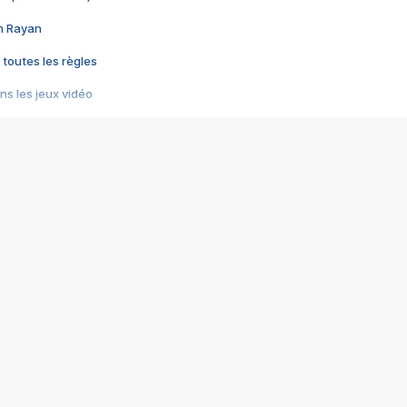
im Rayan
 toutes les règles
s les jeux vidéo
us choquant de Rockstar ? - Le scandale BULLY
e plus moche de Steam
du RÊVE tourne au CAUCHEMAR
pendant 8 heures
it… à tort
umiliés par un jeu vidéo
ire - Final Fantasy 8
ti un empire - Age of Empires
story DOFUS