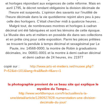
et horloges répondant aux exigences de cette réforme. Mais en
avril 1795, le décret rendant obligatoire la division décimale de
l’heure est suspendu. L’opinion des savants sur l’inutilité de
l’heure décimale dans la vie quotidienne rejoint alors peu à peu
celle des horlogers. C’était chercher midi à quatorze heures…
Malgré tout, de nombreuses montres et horloges à cadran
décimal ont été fabriquées et sont les témoins de cette époque.
Le Musée des arts et métiers en possède dix dans ses collections
et en prête cinq pour cette exposition. Parmi les pièces prêtées
se trouvent la pendule à temps décimal et sexagésimal par Le
Paute, inv. 14568-0000, la montre de Robin à graduations
décimales, inv. 06801-0001 et la montre à demi cadran décimal
et demi cadran de 24 heures, inv. 21977
copié sur :
http://www.arts-et-metiers.net/musee.php?
P=52&id=101&lang=fra&flash=f&arc=1
la photographie provient de ce beau site qui explique le
mystère du Temps...
http://www.worldtempus.com/fr/actualites/a-la-
une/detail/article/1280927828-numerotation-une-division-
decimale-du-jour/