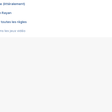
e (littéralement)
im Rayan
 toutes les règles
s les jeux vidéo
us choquant de Rockstar ? - Le scandale BULLY
e plus moche de Steam
du RÊVE tourne au CAUCHEMAR
pendant 8 heures
it… à tort
umiliés par un jeu vidéo
ire - Final Fantasy 8
ti un empire - Age of Empires
story DOFUS