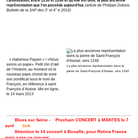
canonisation, entre 1230 et 1240 et qu’elle est donc la plus ancienne
représentation que l’on possède aujourd’hui.
(article de Philippe Dubois,
Bulletin de la SAP des 3° et 4° tr 2010)
« Habemus Papam » ! «Nous
avons un pape». Petit clin d’œil
La plus ancienne représentation dans la
de l’Histoire, au moment où le
pierre de Saint-François d'Assise, vers 1240
nouveau pape choisit de vivre
son pontificat sous le nom de
François, en référence à saint
François d’Assise. Mis en ligne,
le 14 mars 2013
Blues sur Seine -
Prochain CONCERT à MANTES le 7
avril
link
Attention le 14 concert à Bouafle, pour Retina France
mais sans ce groupe;