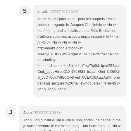
S
sittelle
25/03/2013 19:05
<br /> <br /> Quasiment ! pour les hoquets c'est du
sérieux... regarde ici Jacques Chaillet<br /> <br />
<br /> (un grand spécialiste de la Flûte Enchantée
d'ailleurs et de ses aspects maçonniques)<br /> <br
/> <br /> <br /> <br /> <br />
http://books.google.fr/books?
id=4nyFTCrNNJwC&pg=PA27&lpg=PA27&dq=jacqu
es+chailley-
hoquets&source=bl&ots=4bYYsATq9i&sig=oZ52aqs
Cmk_cgeuHlrbgQ1XNY6E&hl=fr&sa=X&ei=CZBQUf
S_JLD70gXY4IGoCw&ved=0CEAQ6AEwAg#v=one
page&q=jacques%20chailley-hoquets&f=false<br />
<br /> <br /> <br />
J
Jean
25/03/2013 08:54
<br /> Bonjour<br /> <br /> <br /> bon, après une panne idiote
je vais reprendre le chemin du blog... ma faute en plus...<br />