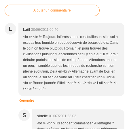
Ajouter un commentaire
L
Latil
30/06/2011 09:40
<br /> <br /> Toujours intérréssantes ces fouilles, et si le sol n
est pas trop humide on peut découvrir de beaux objets. Dans
le coin on trouve plutot du Romain, et pour trouver des
civilisations plus<br /> anciennnes car il y en a eut, il faudrait
détruire parfois des sites de cette période. Attendons encore
un peu, il semble que les techniques de recherche sont en
pleine évolution, Déjà en<br /> Allemagne avant de fouiller,
on sonde le sol afin de voire ou il faut chercher.<br /> <br />
<br /> Bonne journée Sittelle<br /> <br /> <br /> Latil<br /> <br
/> <br /> <br />
Répondre
S
sittelle
01/07/2011 23:03
<br /> <br /> Ils sondent comment en Allemagne ?
dans la région, on fait pas mal de photos aériennes,