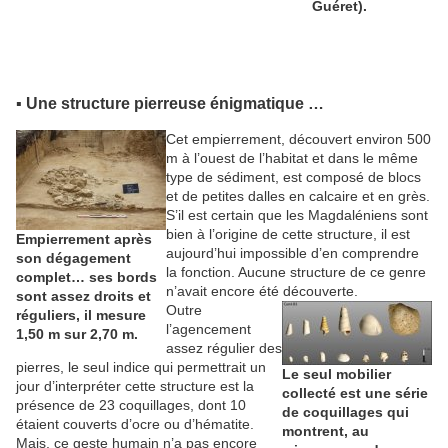
Guéret).
▪ Une structure pierreuse énigmatique …
Cet empierrement, découvert environ 500
m à l’ouest de l’habitat et dans le même
type de sédiment, est composé de blocs
et de petites dalles en calcaire et en grès.
S’il est certain que les Magdaléniens sont
bien à l’origine de cette structure, il est
Empierrement après
aujourd’hui impossible d’en comprendre
son dégagement
la fonction. Aucune structure de ce genre
complet… ses bords
n’avait encore été découverte.
sont assez droits et
Outre
réguliers, il mesure
l’agencement
1,50 m sur 2,70 m.
assez régulier des
pierres, le seul indice qui permettrait un
Le seul mobilier
jour d’interpréter cette structure est la
collecté est une série
présence de 23 coquillages, dont 10
de coquillages qui
étaient couverts d’ocre ou d’hématite.
montrent, au
Mais, ce geste humain n’a pas encore