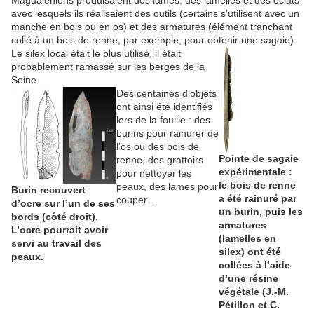
Magdaléniens produisaient des lames, des lamelles et des éclats
avec lesquels ils réalisaient des outils (certains s’utilisent avec un
manche en bois ou en os) et des armatures (élément tranchant
collé à un bois de renne, par exemple, pour obtenir une sagaie).
Le silex local était le plus utilisé, il était
probablement ramassé sur les berges de la
Seine.
Des centaines d’objets
ont ainsi été identifiés
lors de la fouille : des
burins pour rainurer de
l’os ou des bois de
Pointe de sagaie
renne, des grattoirs
expérimentale :
pour nettoyer les
le bois de renne
peaux, des lames pour
Burin recouvert
a été rainuré par
couper…
d’ocre sur l’un de ses
un burin, puis les
bords (côté droit).
armatures
L’ocre pourrait avoir
(lamelles en
servi au travail des
silex) ont été
peaux.
collées à l’aide
d’une résine
végétale (J.-M.
Pétillon et C.