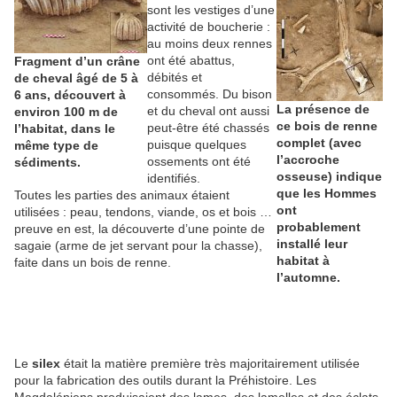
sont les vestiges d’une
activité de boucherie :
au moins deux rennes
ont été abattus,
Fragment d’un crâne
débités et
de cheval âgé de 5 à
consommés. Du bison
6 ans, découvert à
La présence de
et du cheval ont aussi
environ 100 m de
ce bois de renne
peut-être été chassés
l’habitat, dans le
complet (avec
puisque quelques
même type de
l’accroche
ossements ont été
sédiments.
osseuse) indique
identifiés.
que les Hommes
Toutes les parties des animaux étaient
ont
utilisées : peau, tendons, viande, os et bois …
probablement
preuve en est, la découverte d’une pointe de
installé leur
sagaie (arme de jet servant pour la chasse),
habitat à
faite dans un bois de renne.
l’automne.
Le
silex
était la matière première très majoritairement utilisée
pour la fabrication des outils durant la Préhistoire. Les