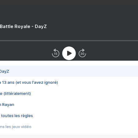
 Battle Royale - DayZ
 DayZ
 a 13 ans (et vous l'avez ignoré)
e (littéralement)
im Rayan
 toutes les règles
s les jeux vidéo
us choquant de Rockstar ? - Le scandale BULLY