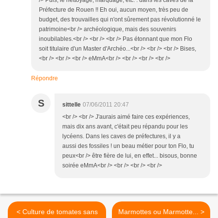
Préfecture de Rouen !! Eh oui, aucun moyen, très peu de
budget, des trouvailles qui n'ont sûrement pas révolutionné le
patrimoine<br /> archéologique, mais des souvenirs
inoubilables.<br /> <br /> <br /> Pas étonnant que mon Flo
soit titulaire d'un Master d'Archéo...<br /> <br /> <br /> Bises,
<br /> <br /> <br /> eMmA<br /> <br /> <br /> <br />
Répondre
S
sittelle
07/06/2011 20:47
<br /> <br /> J'aurais aimé faire ces expériences,
mais dix ans avant, c'était peu répandu pour les
lycéens. Dans les caves de préfectures, il y a
aussi des fossiles ! un beau métier pour ton Flo, tu
peux<br /> être fière de lui, en effet... bisous, bonne
soirée eMmA<br /> <br /> <br /> <br />
< Culture de tomates sans
Marmottes ou Marmotte... >