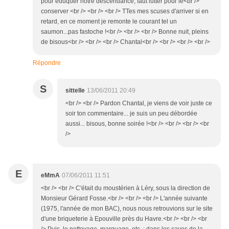
pour éduquer notre descendance, faut lutter pour le<br />
conserver <br /> <br /> <br /> TTes mes scuses d'arriver si en
retard, en ce moment je remonte le courant tel un
saumon...pas fastoche !<br /> <br /> <br /> Bonne nuit, pleins
de bisous<br /> <br /> <br /> Chantal<br /> <br /> <br /> <br />
Répondre
S
sittelle
13/06/2011 20:49
<br /> <br /> Pardon Chantal, je viens de voir juste ce
soir ton commentaire... je suis un peu débordée
aussi... bisous, bonne soirée !<br /> <br /> <br /> <br
/>
E
eMmA
07/06/2011 11:51
<br /> <br /> C'était du moustérien à Léry, sous la direction de
Monsieur Gérard Fosse.<br /> <br /> <br /> L'année suivante
(1975, l'année de mon BAC), nous nous retrouvions sur le site
d'une briqueterie à Epouville près du Havre.<br /> <br /> <br
/> Puis, le nettoyage, marquage, etc. : dans les caves de la