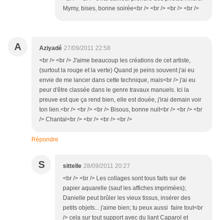
Mymy, bises, bonne soirée<br /> <br /> <br /> <br />
A
Aziyadé
27/09/2011 22:58
<br /> <br /> J'aime beaucoup les créations de cet artiste,
(surtout la rouge et la verte) Quand je peins souvent j'ai eu
envie de me lancer dans cette technique, mais<br /> j'ai eu
peur d'être classée dans le genre travaux manuels. Ici la
preuve est que ça rend bien, elle est douée, j'irai demain voir
ton lien.<br /> <br /> <br /> Bisous, bonne nuit<br /> <br /> <br
/> Chantal<br /> <br /> <br /> <br />
Répondre
S
sittelle
28/09/2011 20:27
<br /> <br /> Les collages sont tous faits sur de
papier aquarelle (sauf les affiches imprimées);
Danielle peut brûler les vieux tissus, insérer des
petits objets... j'aime bien; tu peux aussi faire tout<br
/> cela sur tout support avec du liant Caparol et