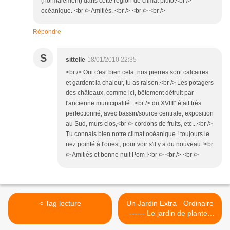
(normalement) dans cette région de climat plutôt<br />
océanique. <br /> Amitiés. <br /> <br /> <br />
Répondre
S
sittelle
18/01/2010 22:35
<br /> Oui c'est bien cela, nos pierres sont calcaires
et gardent la chaleur, tu as raison.<br /> Les potagers
des châteaux, comme ici, bêtement détruit par
l'ancienne municipalité...<br /> du XVIII° était très
perfectionné, avec bassin/source centrale, exposition
au Sud, murs clos,<br /> cordons de fruits, etc...<br />
Tu connais bien notre climat océanique ! toujours le
nez pointé à l'ouest, pour voir s'il y a du nouveau !<br
/> Amitiés et bonne nuit Pom !<br /> <br /> <br />
< Tag lecture
Un Jardin Extra - Ordinaire
------ Le jardin de plantes
anticancéreuses >