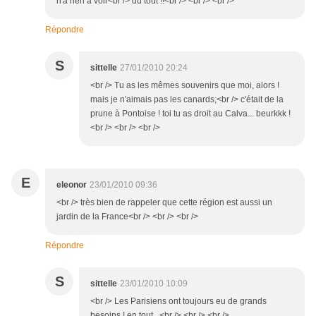
n'a rien à voir<br /> du tout !!<br /> <br /> <br />
Répondre
S
sittelle
27/01/2010 20:24
<br /> Tu as les mêmes souvenirs que moi, alors !
mais je n'aimais pas les canards;<br /> c'était de la
prune à Pontoise ! toi tu as droit au Calva... beurkkk !
<br /> <br /> <br />
E
eleonor
23/01/2010 09:36
<br /> très bien de rappeler que cette région est aussi un
jardin de la France<br /> <br /> <br />
Répondre
S
sittelle
23/01/2010 10:09
<br /> Les Parisiens ont toujours eu de grands
besoins ! en tout...<br /> <br /> <br />