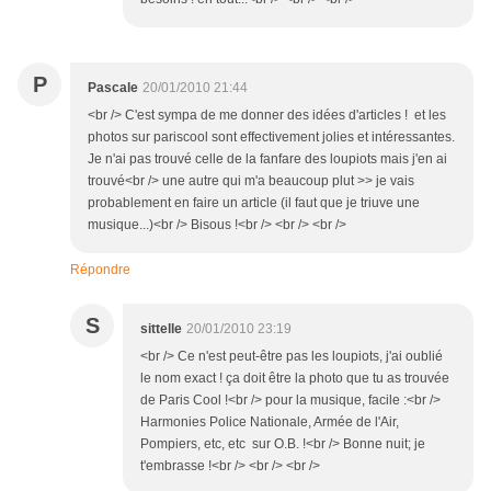
P
Pascale
20/01/2010 21:44
<br /> C'est sympa de me donner des idées d'articles ! et les
photos sur pariscool sont effectivement jolies et intéressantes.
Je n'ai pas trouvé celle de la fanfare des loupiots mais j'en ai
trouvé<br /> une autre qui m'a beaucoup plut >> je vais
probablement en faire un article (il faut que je triuve une
musique...)<br /> Bisous !<br /> <br /> <br />
Répondre
S
sittelle
20/01/2010 23:19
<br /> Ce n'est peut-être pas les loupiots, j'ai oublié
le nom exact ! ça doit être la photo que tu as trouvée
de Paris Cool !<br /> pour la musique, facile :<br />
Harmonies Police Nationale, Armée de l'Air,
Pompiers, etc, etc sur O.B. !<br /> Bonne nuit; je
t'embrasse !<br /> <br /> <br />