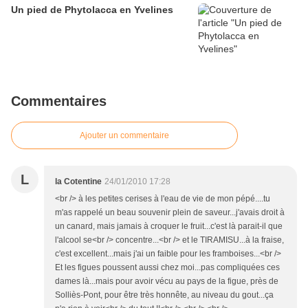
Un pied de Phytolacca en Yvelines
Commentaires
Ajouter un commentaire
L
la Cotentine
24/01/2010 17:28
<br /> à les petites cerises à l'eau de vie de mon pépé....tu
m'as rappelé un beau souvenir plein de saveur...j'avais droit à
un canard, mais jamais à croquer le fruit...c'est là parait-il que
l'alcool se<br /> concentre...<br /> et le TIRAMISU...à la fraise,
c'est excellent...mais j'ai un faible pour les framboises...<br />
Et les figues poussent aussi chez moi...pas compliquées ces
dames là...mais pour avoir vécu au pays de la figue, près de
Solliès-Pont, pour être très honnête, au niveau du gout...ça