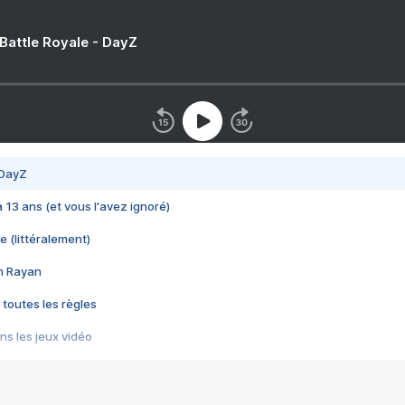
 Battle Royale - DayZ
 DayZ
 a 13 ans (et vous l'avez ignoré)
e (littéralement)
im Rayan
 toutes les règles
s les jeux vidéo
us choquant de Rockstar ? - Le scandale BULLY
e plus moche de Steam