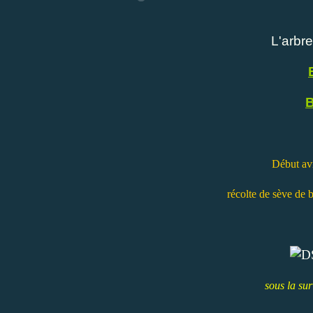
L'arbre
B
Début avr
récolte de sève de 
sous la sur