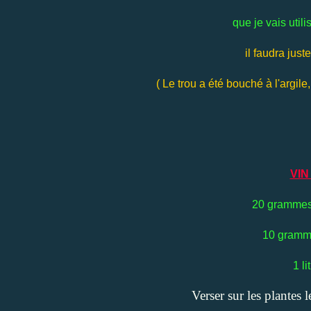
que je vais utili
il faudra just
( Le trou a été bouché à l'argil
VIN
20 grammes 
10 gramme
1 li
Verser sur les plantes l