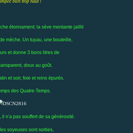
impée bien trop haut !
he étonnament; la sève montante jaillit
de mèche. Un tuyau, une bouteille,
urs et donne 3 bons litres de
 transparent, doux au goût.
in et soir, foie et reins épurés.
emps des Quatre-Temps.
 il n'a pas souffert de sa générosité.
lles soyeuses sont sorties,