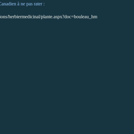
Canadien à ne pas rater :
utions/herbiermedicinal/plante.aspx?doc=bouleau_hm