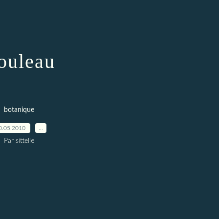
ouleau
botanique
0.05.2010
…
Par sittelle