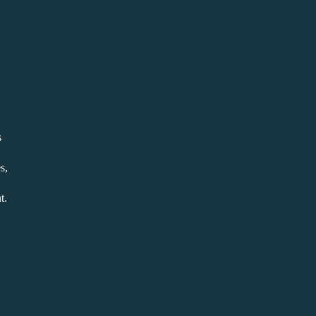
s
s,
t.