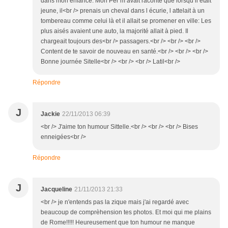
dans mon enfance. Mon Pér m avait raconté que lorsqu il était
jeune, il<br /> prenais un cheval dans l écurie, l attelait à un
tombereau comme celui là et il allait se promener en ville: Les
plus aisés avaient une auto, la majorité allait à pied. Il
chargeait toujours des<br /> passagers.<br /> <br /> <br />
Content de te savoir de nouveau en santé.<br /> <br /> <br />
Bonne journée Sitelle<br /> <br /> <br /> Latil<br />
Répondre
J
Jackie
22/11/2013 06:39
<br /> J'aime ton humour Sittelle.<br /> <br /> <br /> Bises
enneigées<br />
Répondre
J
Jacqueline
21/11/2013 21:33
<br /> je n'entends pas la zique mais j'ai regardé avec
beaucoup de comprèhension tes photos. Et moi qui me plains
de Rome!!!!! Heureusement que ton humour ne manque