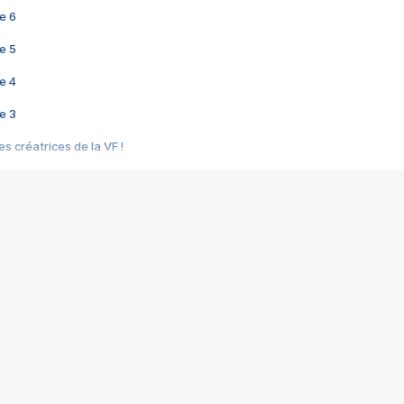
e 6
e 5
e 4
e 3
s créatrices de la VF !
e 2
e 1
e Mektoub My Love arrive enfin ! Rencontre avec Shaïn Boumedine et Sal
i : après Toni en famille
elle réalise le bouleversant Dites lui que je l'aime
ais ! Rencontre autour de Vie privée de Rebecca Zlotowski
 de Marguerite, Grave... Rencontre avec Ella Rumpf