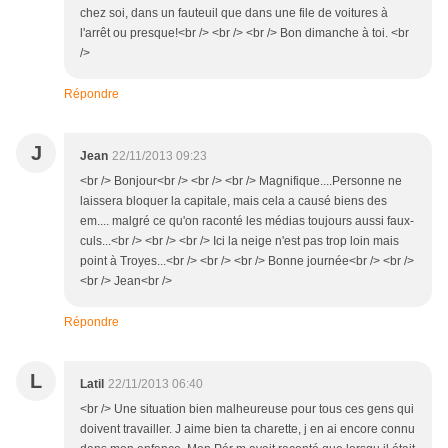
chez soi, dans un fauteuil que dans une file de voitures à
l'arrêt ou presque!<br /> <br /> <br /> Bon dimanche à toi. <br
/>
Répondre
J
Jean
22/11/2013 09:23
<br /> Bonjour<br /> <br /> <br /> Magnifique....Personne ne
laissera bloquer la capitale, mais cela a causé biens des
em.... malgré ce qu'on raconté les médias toujours aussi faux-
culs...<br /> <br /> <br /> Ici la neige n'est pas trop loin mais
point à Troyes...<br /> <br /> <br /> Bonne journée<br /> <br />
<br /> Jean<br />
Répondre
L
Latil
22/11/2013 06:40
<br /> Une situation bien malheureuse pour tous ces gens qui
doivent travailler. J aime bien ta charette, j en ai encore connu