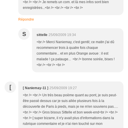
<br /> <br /> Je remets un com. et là mes infos sont bien
enregistrées...<br /> <br /> <br /> <br />
Répondre
S
sittelle
25/09/2009 19:34
<br /> Merci Naniemay, c'est gentil; ce matin j'ai dû
recommencer trois à quatre fois chaque
commentaire... et en plus Orange avoue : il est
malade ! ça patauge... <br /> bonne soirée, bises !
<br /> <br /> <br />
[
[ Naniemay-11 ]
25/09/2009 19:27
<br /> <br /> Un très beau poème quant au pont, je suis peut-
être passé dessus car je suis allée plusieurs fois à la
découverte de Paris à pieds, mais je ne m'en souviens pas.....
<br /> <br /> Gros bisous Sittelle et bon week-end<br /> <br />
<br /> [ super bizarre, il n'y avait plus d'informations dans la
rubrique commentaire et je n'ai rien touché sur mon