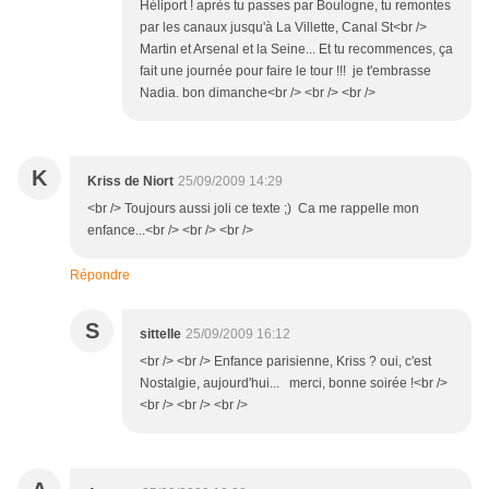
Héliport ! après tu passes par Boulogne, tu remontes
par les canaux jusqu'à La Villette, Canal St<br />
Martin et Arsenal et la Seine... Et tu recommences, ça
fait une journée pour faire le tour !!! je t'embrasse
Nadia. bon dimanche<br /> <br /> <br />
K
Kriss de Niort
25/09/2009 14:29
<br /> Toujours aussi joli ce texte ;) Ca me rappelle mon
enfance...<br /> <br /> <br />
Répondre
S
sittelle
25/09/2009 16:12
<br /> <br /> Enfance parisienne, Kriss ? oui, c'est
Nostalgie, aujourd'hui... merci, bonne soirée !<br />
<br /> <br /> <br />