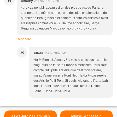
A
Amaury
25/09/2009 12:38
<br /> Le pont Mirabeau est un des plus beaux de Paris, la
tour portant le même nom est une des plus emblématique du
quartier de Beaugrenelle et nombreux sont les artistes à avoir
été inspirés comme<br /> Guillaume Appolinaire, Serge
Reggiani ou encore Marc Lavoine.<br /> <br /> <br />
Répondre
S
sittelle
25/09/2009 14:06
<br /> Bien dit, Amaury ! tu vois je crois que les amis
blogueurs de toute la France aiment bien Paris, tout
compte fait ! j'allais te dire que c'est mon préféré,
mais... j'aime aussi le Pont Neuf, la<br /> passerelle
des Arts, le Petit-Pont, St Louis, Alexandre I°... ... bah
tous, ils sont tous<br /> si beaux, avec la Reine
Seine ! <br /> <br /> <br />
< Les Jardins Familiaux
Héloïse, Abbesse d '