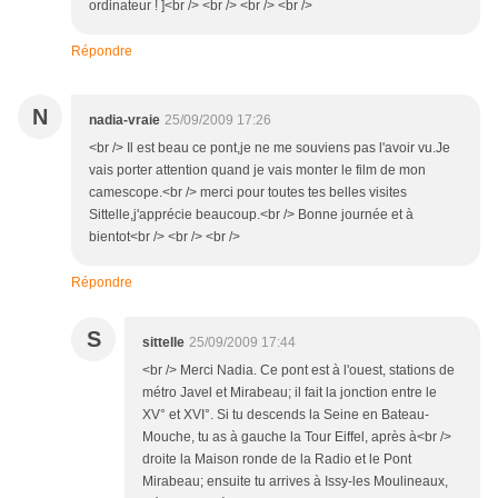
ordinateur ! ]<br /> <br /> <br /> <br />
Répondre
N
nadia-vraie
25/09/2009 17:26
<br /> Il est beau ce pont,je ne me souviens pas l'avoir vu.Je
vais porter attention quand je vais monter le film de mon
camescope.<br /> merci pour toutes tes belles visites
Sittelle,j'apprécie beaucoup.<br /> Bonne journée et à
bientot<br /> <br /> <br />
Répondre
S
sittelle
25/09/2009 17:44
<br /> Merci Nadia. Ce pont est à l'ouest, stations de
métro Javel et Mirabeau; il fait la jonction entre le
XV° et XVI°. Si tu descends la Seine en Bateau-
Mouche, tu as à gauche la Tour Eiffel, après à<br />
droite la Maison ronde de la Radio et le Pont
Mirabeau; ensuite tu arrives à Issy-les Moulineaux,