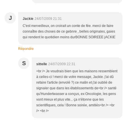
J
Jackie
24/07/2009 21:31
C'est merveilleux, on croirait un conte de fée. merci de faire
connaître des choses de ce gebnre , belles originales, gaies
qui rendent le quotidien moins durBONNE SOIREEE jACKIE
Répondre
S
sittelle
24/07/2009 22:31
<br /> Je voudrais bien que les maisons ressemblent
à celles-ci ! merci de votre message, Jackie. j'ai dû
refaire l'article (envolé ?) ce matin et j'ai oublié de
signaler que dans les établissements de<br /> santé
qu'Hundertwasser a conçus, ex Oncologie, les gens
vont mieux et plus vite... ça n'étonne que les
scientifiques, cela ! Bonne soirée, amitiés<br /> <br
/> <br />