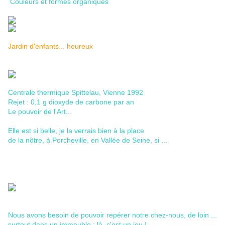
Couleurs et formes organiques
Jardin d'enfants... heureux
Centrale thermique Spittelau, Vienne 1992
Rejet : 0,1 g dioxyde de carbone par an
Le pouvoir de l'Art...
Elle est si belle, je la verrais bien à la place
de la nôtre, à Porcheville, en Vallée de Seine, si ...
Nous avons besoin de pouvoir repérer notre chez-nous, de loin ...
surtout dans un immeuble : là, c'est un jeu !