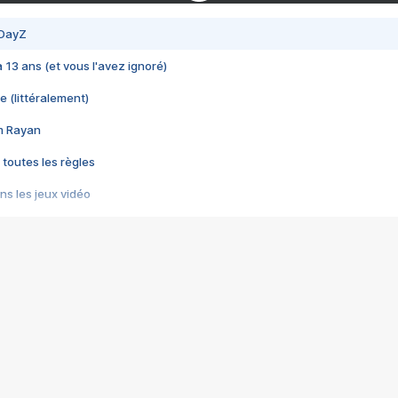
 DayZ
 a 13 ans (et vous l'avez ignoré)
e (littéralement)
im Rayan
 toutes les règles
s les jeux vidéo
us choquant de Rockstar ? - Le scandale BULLY
e plus moche de Steam
du RÊVE tourne au CAUCHEMAR
pendant 8 heures
it… à tort
umiliés par un jeu vidéo