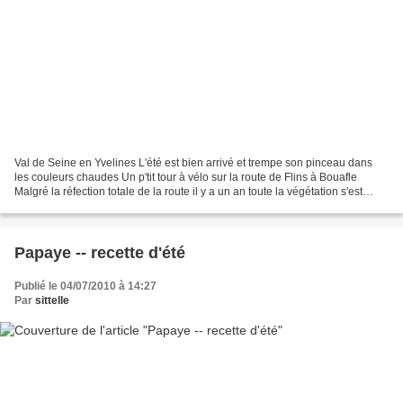
Val de Seine en Yvelines L'été est bien arrivé et trempe son pinceau dans
les couleurs chaudes Un p'tit tour à vélo sur la route de Flins à Bouafle
Malgré la réfection totale de la route il y a un an toute la végétation s'est
réinstallée vigoureusement....
Papaye -- recette d'été
Publié le 04/07/2010 à 14:27
Par
sittelle