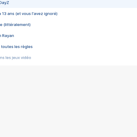
 DayZ
 a 13 ans (et vous l'avez ignoré)
e (littéralement)
im Rayan
 toutes les règles
s les jeux vidéo
us choquant de Rockstar ? - Le scandale BULLY
e plus moche de Steam
du RÊVE tourne au CAUCHEMAR
pendant 8 heures
it… à tort
umiliés par un jeu vidéo
ire - Final Fantasy 8