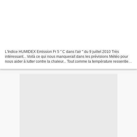
L'Indice HUMIDEX Emission Fr 5 " C dans l'air " du 9 juillet 2010 Très
intéressant... Voilà ce qui nous manquerait dans les prévisions Météo pour
nous aider à lutter contre la chaleur... Tout comme la température ressentie
est baissée de 1° par 10 km/h...