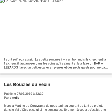
Ils ont soif, eux aussi... Les petits sont nés il y a un bon mois ils cherchent la
fraicheur, il faut arroser dans les coins qu'ils aiment et leur faire un BAR A
LEZARDS ! avec un petit escalier en pierres et des petits galets pour ne pas
se noyer Les...
Les Boucles du Vexin
Publié le 07/07/2010 à 22:30
Par
sittelle
Merci à Martine de Cergyrama de nous tenir au courant de tant de projets
dans le Val d'Oise et celui-ci me tient particulièrement à coeur : c'est ici, une