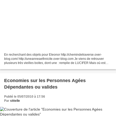
En recherchant des objets pour Eleonor http://chemindetraverse.over-
blog.com/ http://uneanneaethnicite.over-blog.com Je viens de retrouver
plusieurs très vieilles boites, dont une : remplie de LUCIFER Mais où est
passé le chat ? L'affolant en tête de...
Economies sur les Personnes Agées
Dépendantes ou valides
Publié le 05/07/2010 à 17:56
Par
sittelle