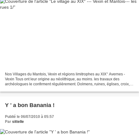
Nos Villages du Mantois, Vexin et régions limitrophes au XIX° Avernes -
Vexin Tous ont leur origine au néolithique, au moins. les travaux des
archéologues le confirment régulièrement. Dolmens, ruines, églises, croix,
châteaux et "folies", bornes, noms...
Y ' a bon Banania !
Publié le 06/07/2010 à 05:57
Par
sittelle