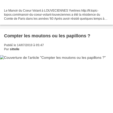
Le Manoir du Coeur Volant à LOUVECIENNES Yvelines http://fr.topic-
topos.com/manoir-du-coeur-volant-louveciennes a été la résidence du
Comte de Paris dans les années '60 Après avoir résidé quelques temps à
PONTOISE Rue St Jean - bien que je ne retrouve...
Compter les moutons ou les papillons ?
Publié le 14/07/2010 à 05:47
Par
sittelle