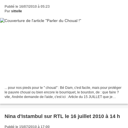
Publié le 16/07/2010 à 05:23
Par
sittelle
... pour nos pieds pour le " choual" : Bé Dam, c'est facile, mais pour protéger
le pauvre choual ou bien encore le bourriquet, le bourdon, de : que faire ?
vite, Andrée demande de l'aide, c'est ici : Article du 15 JUILLET que je
n'arrive pas à caler ici...
Nina d'Istambul sur RTL le 16 juillet 2010 à 14 h
Publié le 15/07/2010 à 17:00