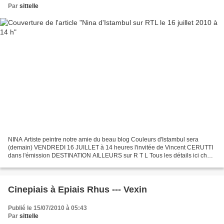
Par
sittelle
NINA Artiste peintre notre amie du beau blog Couleurs d'Istambul sera
(demain) VENDREDI 16 JUILLET à 14 heures l'invitée de Vincent CERUTTI
dans l'émission DESTINATION AILLEURS sur R T L Tous les détails ici chez
elle ! http://www.couleurs-d-istanbul.com/article-la-voix-des-couleurs-d-
istanbul-sur-rtl-53840185.html...
Cinepiais à Epiais Rhus --- Vexin
Publié le 15/07/2010 à 05:43
Par
sittelle