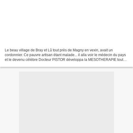
Le beau village de Bray et Lû tout près de Magny en vexin, avait un
cordonnier. Ce pauvre artisan étant malade... il alla voir le médecin du pays
et le devenu célèbre Docteur PISTOR développa la MESOTHERAPIE tout
sur les petites piqûres ... http://www.polemost.fr/mesotherapie.pdf...