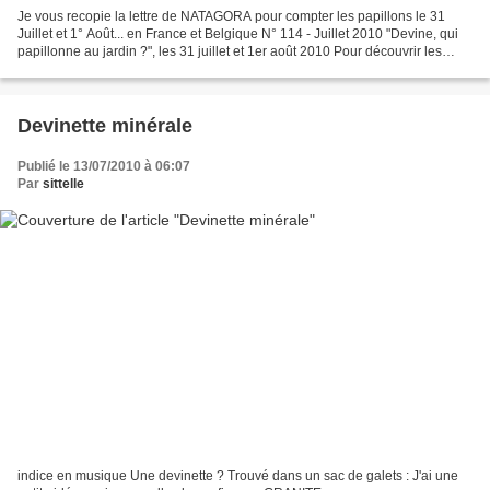
Je vous recopie la lettre de NATAGORA pour compter les papillons le 31
Juillet et 1° Août... en France et Belgique N° 114 - Juillet 2010 "Devine, qui
papillonne au jardin ?", les 31 juillet et 1er août 2010 Pour découvrir les
espèces de papillons de nos...
Devinette minérale
Publié le 13/07/2010 à 06:07
Par
sittelle
indice en musique Une devinette ? Trouvé dans un sac de galets : J'ai une