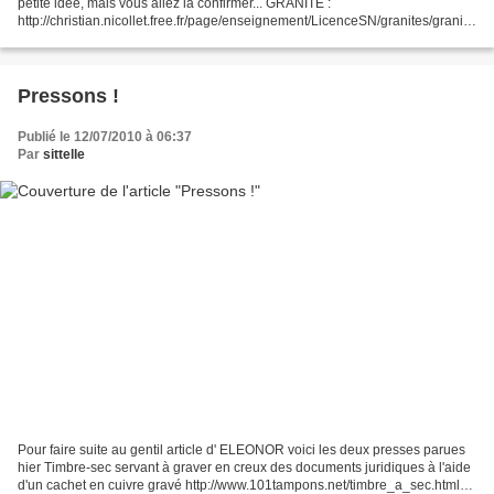
petite idée, mais vous allez la confirmer... GRANITE :
http://christian.nicollet.free.fr/page/enseignement/LicenceSN/granites/granite
s.html
Pressons !
Publié le 12/07/2010 à 06:37
Par
sittelle
Pour faire suite au gentil article d' ELEONOR voici les deux presses parues
hier Timbre-sec servant à graver en creux des documents juridiques à l'aide
d'un cachet en cuivre gravé http://www.101tampons.net/timbre_a_sec.html