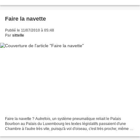
Presse à cassis pour faire...
Faire la navette
Publié le 11/07/2010 à 05:48
Par
sittelle
Faire la navette ? Autrefois, un système pneumatique reliait le Palais
Bourbon au Palais du Luxembourg les textes législatifs passaient d'une
Chambre à l'autre très vite, puisqu'à vol d'oiseau, c'est très proche; même un
livreur de pizza n'irait pas si...